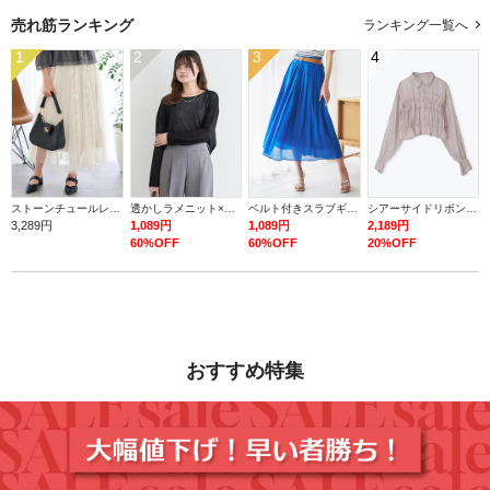
売れ筋ランキング
ランキング一覧へ
1
2
3
4
ストーンチュールレースロングスカート
透かしラメニット×タンク
ベルト付きスラブギャザーロングスカート
シアーサイドリボンフリルショートシャツ
3,289円
1,089円
1,089円
2,189円
60%OFF
60%OFF
20%OFF
おすすめ特集