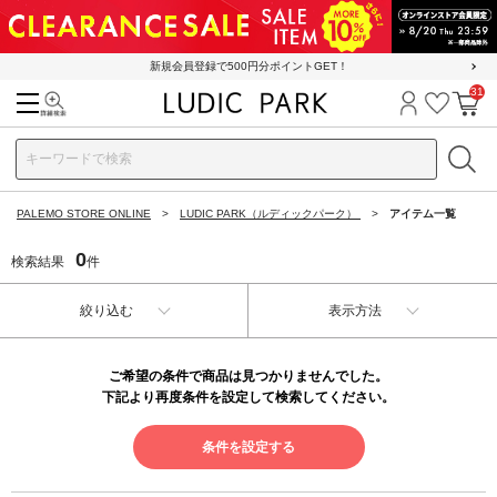
新規会員登録で500円分ポイントGET！
31
検索
ログイン
お気に
カ
PALEMO STORE ONLINE
LUDIC PARK（ルディックパーク）
アイテム一覧
0
検索結果
件
絞り込む
表示方法
ご希望の条件で商品は見つかりませんでした。
下記より再度条件を設定して検索してください。
条件を設定する