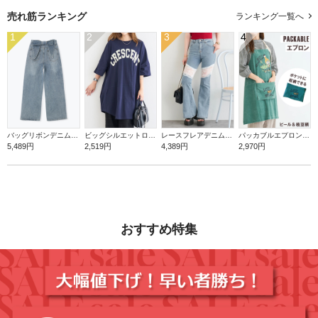
売れ筋ランキング
ランキング一覧へ
1
2
3
4
バッグリボンデニムワイドパンツ
ビッグシルエットロゴTシャツ
レースフレアデニムパンツ
パッカブルエプロン【ビール＆枝豆】
5,489円
2,519円
4,389円
2,970円
おすすめ特集