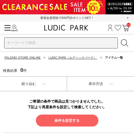
新規会員登録で500円分ポイントGET！
14
検索
ログイン
お気に
カ
PALEMO STORE ONLINE
LUDIC PARK（ルディックパーク）
アイテム一覧
0
検索結果
件
絞り込む
表示方法
ご希望の条件で商品は見つかりませんでした。
下記より再度条件を設定して検索してください。
条件を設定する