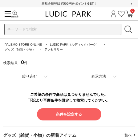
新規会員登録で500円分ポイントGET！
0
検索
ログイン
お気に
カ
PALEMO STORE ONLINE
LUDIC PARK（ルディックパーク）
グッズ（雑貨・小物）
アクセサリー
0
検索結果
件
絞り込む
表示方法
ご希望の条件で商品は見つかりませんでした。
下記より再度条件を設定して検索してください。
条件を設定する
グッズ（雑貨・小物）の
新着アイテム
一覧へ