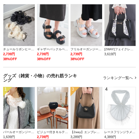
チュールリボンヒールサンダル
ギャザーバックルベルトスポーツサンダル
フリルオーガンジー厚底サンダル
[2WAY]フェイクレザースカーフスクエアバッグ
2,739円
2,739円
2,739円
3,619円
38%OFF
38%OFF
38%OFF
グッズ（雑貨・小物）の
売れ筋ランキ
ランキング一覧へ
ング
1
2
3
4
パールオーガンジーフラワーコサージュ
ビジュー付きキルティングショルダーバッグ
【2way】エンブレム付きフラップミニバック
レースフリンジラメストール
1,639円
2,739円
3,289円
4,389円