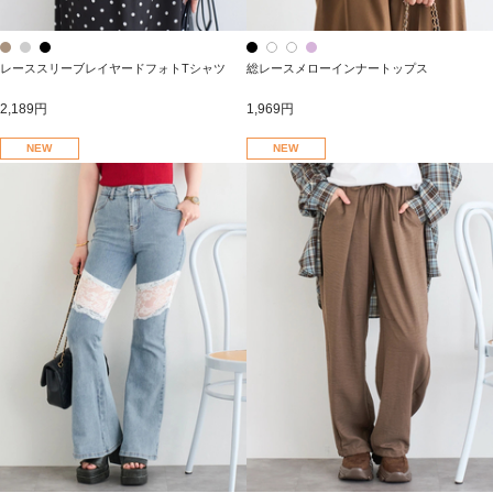
レーススリーブレイヤードフォトTシャツ
総レースメローインナートップス
2,189円
1,969円
NEW
NEW