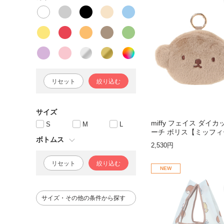
リセット
絞り込む
サイズ
miffy フェイス ダイ
S
M
L
ーチ ボリス【ミッフィ
ボトムス
2,530円
リセット
絞り込む
NEW
サイズ・その他の条件から探す