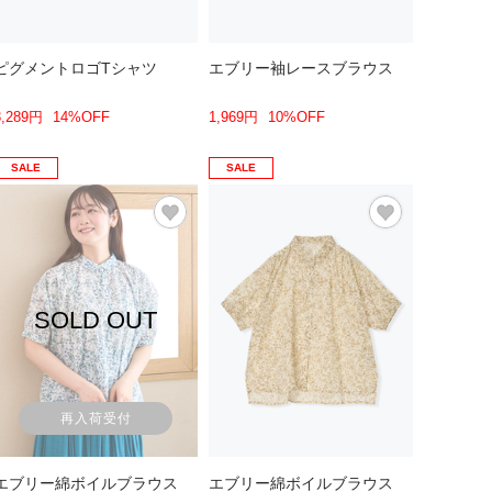
ピグメントロゴTシャツ
エブリー袖レースブラウス
3,289円
14%OFF
1,969円
10%OFF
SALE
SALE
SOLD OUT
再入荷受付
エブリー綿ボイルブラウス
エブリー綿ボイルブラウス