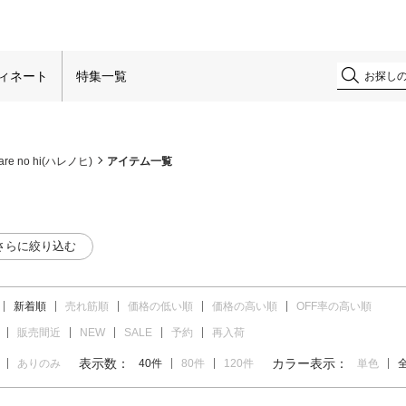
！
ィネート
特集一覧
are no hi(ハレノヒ)
アイテム一覧
さらに絞り込む
新着順
売れ筋順
価格の低い順
価格の高い順
OFF率の高い順
販売間近
NEW
SALE
予約
再入荷
表示数：
カラー表示：
ありのみ
40件
80件
120件
単色