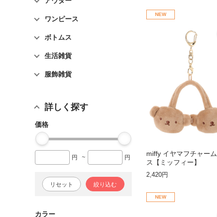
アウター
NEW
ワンピース
ボトムス
生活雑貨
服飾雑貨
詳しく探す
価格
miffy イヤマフチャー
円
~
円
ス【ミッフィー】
2,420円
リセット
絞り込む
NEW
カラー