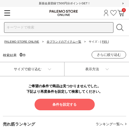
新規会員登録で500円分ポイントGET！
3
ログイン
お気に
カ
PALEMO STORE ONLINE
全ブランドのアイテム一覧
サイズ：[
F95
]
0
さらに絞り込む
検索結果
件
サイズで絞り込む
表示方法
ご希望の条件で商品は見つかりませんでした。
下記より再度条件を設定して検索してください。
条件を設定する
売れ筋ランキング
ランキング一覧へ