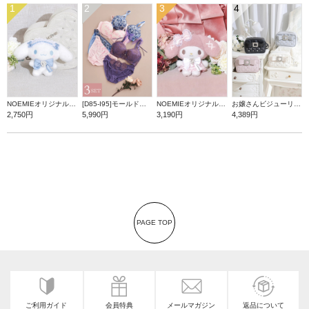
1
2
3
4
NOEMIEオリジナル シナモロールぬいぐるみキーホルダー
[D85-I95]モールドカップブラ＆ショーツ3点セット【WEB限定】
NOEMIEオリジナル マイメロディぬいぐるみキーホルダー
お嬢さんビジューリボンショルダーバッグ
2,750円
5,990円
3,190円
4,389円
PAGE TOP
ご利用ガイド
会員特典
メールマガジン
返品について