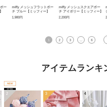
トポー
miffy メッシュフラットポー
miffy メッシュスクエアポー
】
チ ブルー【ミッフィー】
チ アイボリー【ミッフィー】
1,980円
2,200円
1
2
3
…
6
アイテムランキ
NEW
2
3
4