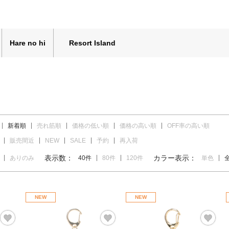
Hare no hi
Resort Island
新着順
売れ筋順
価格の低い順
価格の高い順
OFF率の高い順
販売間近
NEW
SALE
予約
再入荷
表示数：
カラー表示：
ありのみ
40件
80件
120件
単色
NEW
NEW