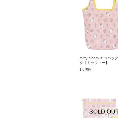
miffy bloom エコバッ
ク【ミッフィー】
1,870円
SOLD OU