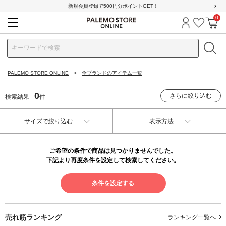
新規会員登録で500円分ポイントGET！
0
ログイン
お気に
カ
PALEMO STORE ONLINE
全ブランドのアイテム一覧
0
さらに絞り込む
検索結果
件
サイズで絞り込む
表示方法
ご希望の条件で商品は見つかりませんでした。
下記より再度条件を設定して検索してください。
条件を設定する
売れ筋ランキング
ランキング一覧へ