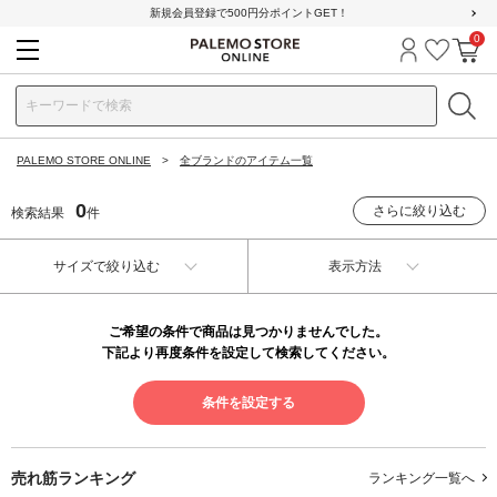
新規会員登録で500円分ポイントGET！
0
ログイン
お気に
カ
PALEMO STORE ONLINE
全ブランドのアイテム一覧
0
さらに絞り込む
検索結果
件
サイズで絞り込む
表示方法
ご希望の条件で商品は見つかりませんでした。
下記より再度条件を設定して検索してください。
条件を設定する
売れ筋ランキング
ランキング一覧へ