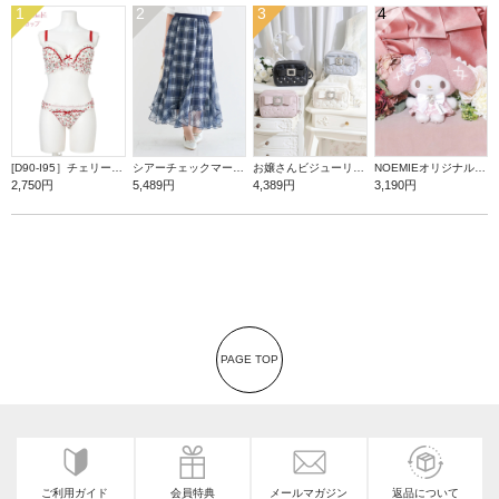
1
2
3
4
[D90-I95］チェリープリントブラ＆ショーツ(モールドカップ)
シアーチェックマーメイドスカート
お嬢さんビジューリボンショルダーバッグ
NOEMIEオリジナル マイメロディぬいぐるみキーホルダー
2,750円
5,489円
4,389円
3,190円
PAGE TOP
ご利用ガイド
会員特典
メールマガジン
返品について