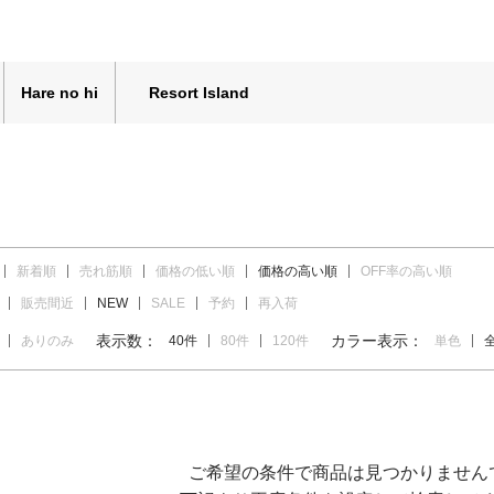
Hare no hi
Resort Island
新着順
売れ筋順
価格の低い順
価格の高い順
OFF率の高い順
販売間近
NEW
SALE
予約
再入荷
表示数：
カラー表示：
ありのみ
40件
80件
120件
単色
ご希望の条件で商品は見つかりません