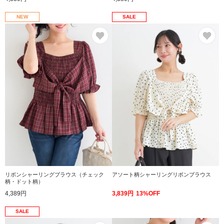
NEW
SALE
お気に入り
お
リボンシャーリングブラウス（チェック
アソート柄シャーリングリボンブラウス
柄・ドット柄）
4,389円
3,839円
13%OFF
SALE