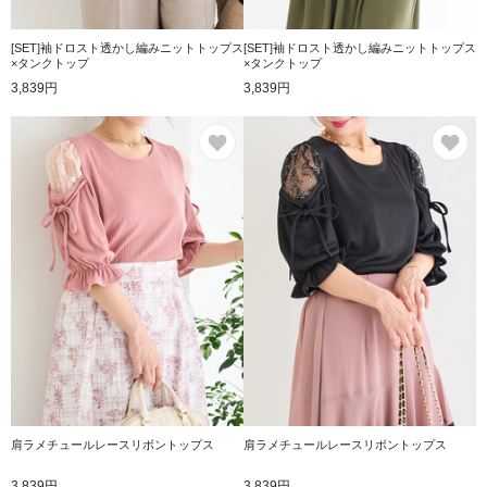
[SET]袖ドロスト透かし編みニットトップス
[SET]袖ドロスト透かし編みニットトップス
×タンクトップ
×タンクトップ
3,839円
3,839円
お気に入り
お
肩ラメチュールレースリボントップス
肩ラメチュールレースリボントップス
3,839円
3,839円