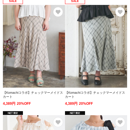
SALE
SALE
お気に入り
お
【Komachiコラボ】チェックマーメイドス
【Komachiコラボ】チェックマーメイドス
カート
カート
4,389円
20%OFF
4,389円
20%OFF
お気に入り
お