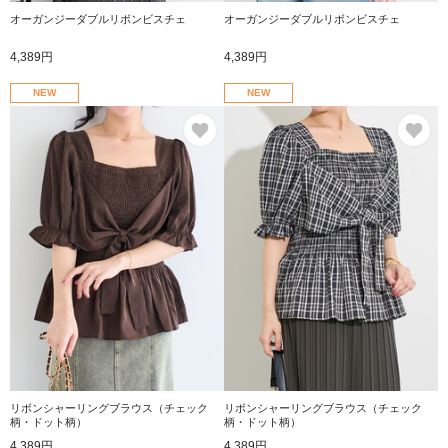
オーガンジーダブルリボンビスチェ
オーガンジーダブルリボンビスチェ
4,389円
4,389円
NEW
NEW
お気に入り
お
リボンシャーリングブラウス（チェック
リボンシャーリングブラウス（チェック
柄・ドット柄）
柄・ドット柄）
4,389円
4,389円