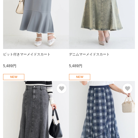
ビット付きマーメイドスカート
デニムマーメイドスカート
5,489円
5,489円
NEW
NEW
お気に入り
お