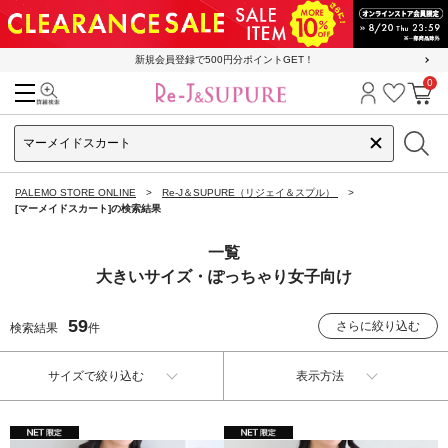
新規会員登録で500円分ポイントGET！
0
検索
ログイン
お気に
カ
PALEMO STORE ONLINE
Re-J＆SUPURE（リジェイ＆スプル）
[マーメイドスカート]の検索結果
一覧
大きいサイズ・ぽっちゃり女子向け
59
さらに絞り込む
検索結果
件
サイズで絞り込む
表示方法