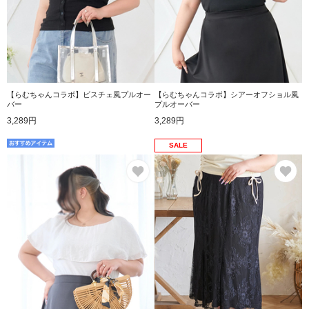
【らむちゃんコラボ】ビスチェ風プルオー
【らむちゃんコラボ】シアーオフショル風
バー
プルオーバー
3,289円
3,289円
SALE
お気に入り
お