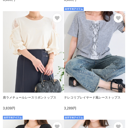
お気に入り
お
肩ラメチュールレースリボントップス
テレコリブレイヤード風レーストップス
3,839円
3,289円
お気に入り
お