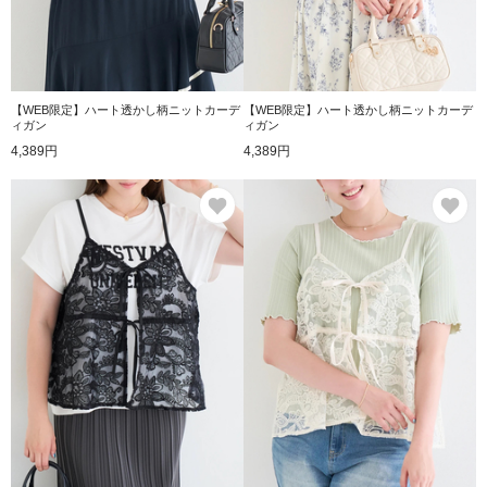
【WEB限定】ハート透かし柄ニットカーデ
【WEB限定】ハート透かし柄ニットカーデ
ィガン
ィガン
4,389円
4,389円
お気に入り
お