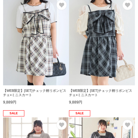
お気に入り
お
【WEB限定】[SET]チェック柄リボンビス
【WEB限定】[SET]チェック柄リボンビス
チェ×ミニスカート
チェ×ミニスカート
9,889円
9,889円
SALE
SALE
お気に入り
お