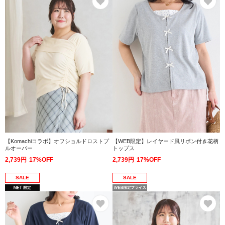
【Komachiコラボ】オフショルドロストプ
【WEB限定】レイヤード風リボン付き花柄
ルオーバー
トップス
2,739円
17%OFF
2,739円
17%OFF
SALE
SALE
お気に入り
お