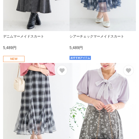
デニムマーメイドスカート
シアーチェックマーメイドスカート
5,489円
5,489円
NEW
お気に入り
お