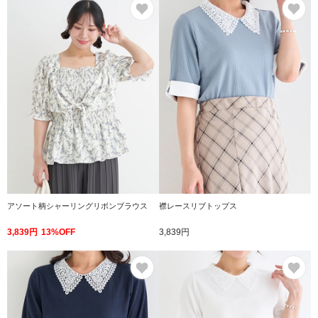
お気に入り
お
アソート柄シャーリングリボンブラウス
襟レースリブトップス
3,839円
13%OFF
3,839円
お気に入り
お