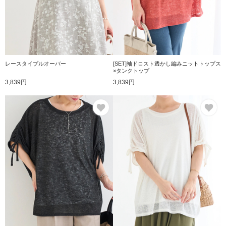
レースタイプルオーバー
[SET]袖ドロスト透かし編みニットトップス
×タンクトップ
3,839円
3,839円
お気に入り
お