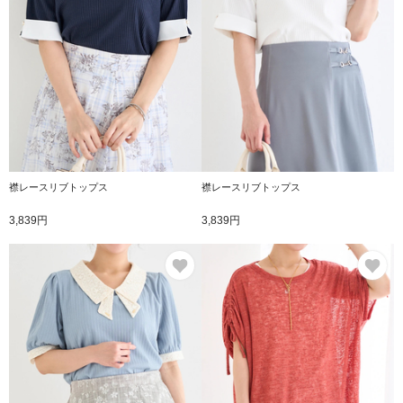
襟レースリブトップス
襟レースリブトップス
3,839円
3,839円
お気に入り
お