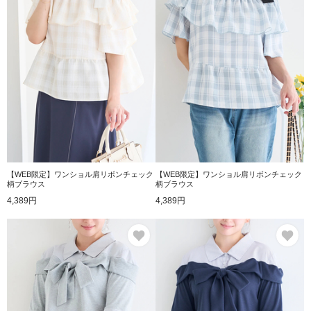
【WEB限定】ワンショル肩リボンチェック
【WEB限定】ワンショル肩リボンチェック
柄ブラウス
柄ブラウス
4,389円
4,389円
お気に入り
お