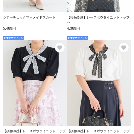
シアーチェックマーメイドスカート
【接触冷感】レースボウタイニットトップ
ス
5,489円
4,389円
お気に入り
お
【接触冷感】レースボウタイニットトップ
【接触冷感】レースボウタイニットトップ