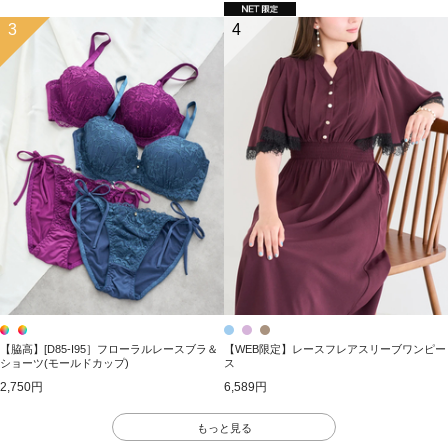
3
4
【脇高】[D85-I95］フローラルレースブラ＆
【WEB限定】レースフレアスリーブワンピー
ショーツ(モールドカップ)
ス
2,750円
6,589円
もっと見る