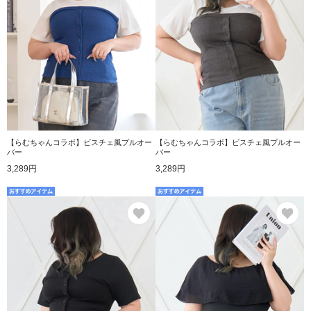
【らむちゃんコラボ】ビスチェ風プルオー
【らむちゃんコラボ】ビスチェ風プルオー
バー
バー
3,289円
3,289円
お気に入り
お