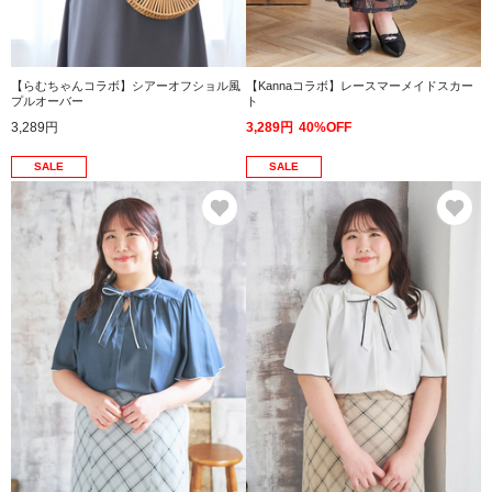
【らむちゃんコラボ】シアーオフショル風
【Kannaコラボ】レースマーメイドスカー
プルオーバー
ト
3,289円
3,289円
40%OFF
SALE
SALE
お気に入り
お