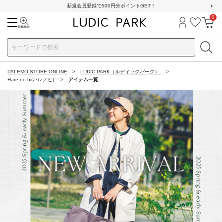
新規会員登録で500円分ポイントGET！
0
検索
ログイン
お気に
カ
PALEMO STORE ONLINE
LUDIC PARK（ルディックパーク）
Hare no hi(ハレノヒ)
アイテム一覧