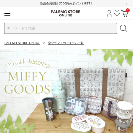
新規会員登録で500円分ポイントGET！
0
ログイン
お気に
カ
PALEMO STORE ONLINE
全ブランドのアイテム一覧