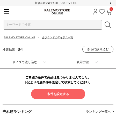
新規会員登録で500円分ポイントGET！
0
ログイン
お気に
カ
PALEMO STORE ONLINE
全ブランドのアイテム一覧
0
さらに絞り込む
検索結果
件
サイズで絞り込む
表示方法
ご希望の条件で商品は見つかりませんでした。
下記より再度条件を設定して検索してください。
条件を設定する
売れ筋ランキング
ランキング一覧へ