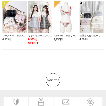
1
2
3
4
レースアップ3WAYリュック
キラキラレースアップセーラーセットアップ
[D90-I95］チェリープリントブラ＆ショーツ(モールドカップ)
お嬢さんビジューリボンショルダーバッグ
4,939円
8,393円
2,750円
4,389円
30%OFF
PAGE TOP