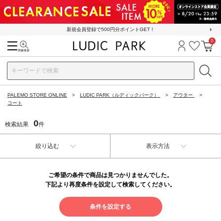
新規会員登録で500円分ポイントGET！
0
検索
ログイン
お気に
カ
PALEMO STORE ONLINE
LUDIC PARK（ルディックパーク）
アウター
コート
0
検索結果
件
絞り込む
表示方法
ご希望の条件で商品は見つかりませんでした。
下記より再度条件を設定して検索してください。
条件を設定する