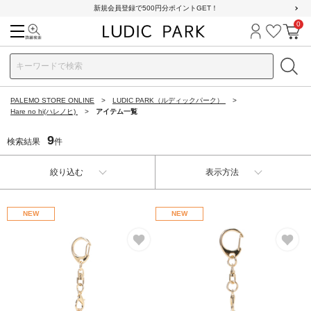
新規会員登録で500円分ポイントGET！
0
検索
ログイン
お気に
カ
PALEMO STORE ONLINE
LUDIC PARK（ルディックパーク）
Hare no hi(ハレノヒ)
アイテム一覧
9
検索結果
件
絞り込む
表示方法
NEW
NEW
お気に入り
お