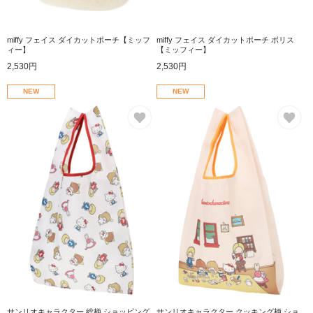
miffy フェイス ダイカットポーチ【ミッフ
miffy フェイス ダイカットポーチ ボリス
ィー】
【ミッフィー】
2,530円
2,530円
NEW
NEW
お気に入り
お
サンリオキャラクター 総柄 ショッピング
サンリオキャラクター クッキング柄 ショ