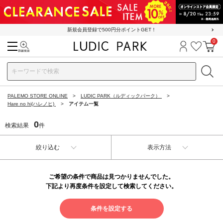
新規会員登録で500円分ポイントGET！
0
検索
ログイン
お気に
カ
PALEMO STORE ONLINE
LUDIC PARK（ルディックパーク）
Hare no hi(ハレノヒ)
アイテム一覧
0
検索結果
件
絞り込む
表示方法
ご希望の条件で商品は見つかりませんでした。
下記より再度条件を設定して検索してください。
条件を設定する