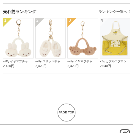
売れ筋ランキング
ランキング一覧へ
1
2
3
4
miffy イヤマフチャーム ミッフィー【ミッフィー】
miffy スリッパチャーム ミッフィー【ミッフィー】
miffy イヤマフチャーム ボリス【ミッフィー】
パッカブルエプロン【バナナ】
2,420円
2,420円
2,420円
2,640円
PAGE TOP
i