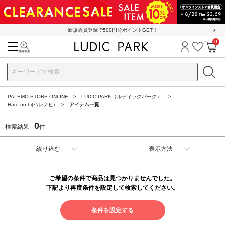
新規会員登録で500円分ポイントGET！
0
検索
ログイン
お気に
カ
PALEMO STORE ONLINE
LUDIC PARK（ルディックパーク）
Hare no hi(ハレノヒ)
アイテム一覧
0
検索結果
件
絞り込む
表示方法
ご希望の条件で商品は見つかりませんでした。
下記より再度条件を設定して検索してください。
条件を設定する