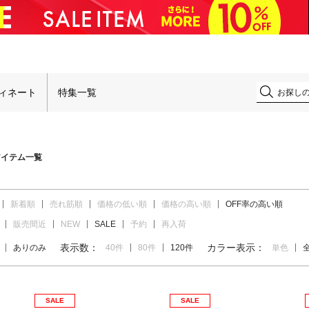
！
ィネート
特集一覧
アイテム一覧
新着順
売れ筋順
価格の低い順
価格の高い順
OFF率の高い順
販売間近
NEW
SALE
予約
再入荷
表示数：
カラー表示：
ありのみ
40件
80件
120件
単色
SALE
SALE