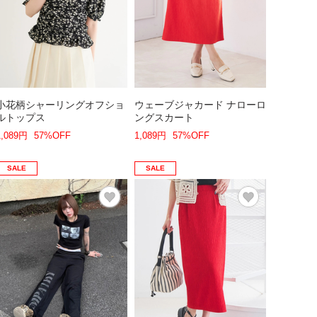
小花柄シャーリングオフショ
ウェーブジャカード ナローロ
ルトップス
ングスカート
1,089円
57%OFF
1,089円
57%OFF
SALE
SALE