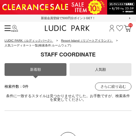
新規会員登録で500円分ポイントGET！
31
検索
ログイン
お気に
カ
LUDIC PARK（ルディックパーク）
Resort Island（リゾートアイランド）
人気コーディネート一覧
(検索条件:ルームウェア)
STAFF COORDINATE
新着順
人気順
検索件数：0件
さらに絞り込む
条件に一致するスタイルは見つかりませんでした。お手数ですが、検索条件
を変更してください。