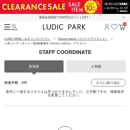
新規会員登録で500円分ポイントGET！
48
検索
ログイン
お気に
カ
LUDIC PARK（ルディックパーク）
Resort Island（リゾートアイランド）
人気コーディネート一覧
(検索条件:155cm〜160cm、アウター)
STAFF COORDINATE
新着順
人気順
検索件数：0件
さらに絞り込む
条件に一致するスタイルは見つかりませんでした。お手数ですが、検索条件
を変更してください。