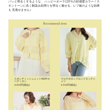
パッと明るくするような、 ハッピーオーラ120％の好感度カラー！ス
キントーンに良く馴染み顔周りを明るく魅せる、レフ板のような効果
も 見逃せません♪
Recommend item
スポンディッシュニットWZIPカ
マルチボタンフロントタックシ
ーディガン
ャツ
3,619円(税込)
2,519円(税込)