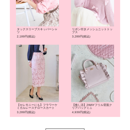
タックスリーブスキッパーシャ
リボン付きメッシュニットトッ
ツ
プス
2,189円(税込)
3,289円(税込)
【セレモニーにも】フラワーケ
【推し活】2WAYフリル背面ク
ミカルレースナロースカート
リアバッグミニ
3,289円(税込)
4,939円(税込)