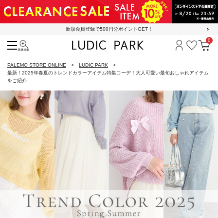
新規会員登録で500円分ポイントGET！
0
検索
ログイン
お気に
カ
PALEMO STORE ONLINE
LUDIC PARK
最新！2025年春夏のトレンドカラーアイテム特集コーデ！大人可愛い最旬おしゃれアイテム
をご紹介