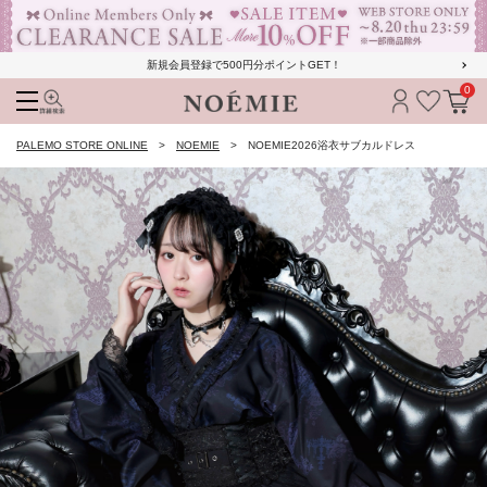
新規会員登録で500円分ポイントGET！
0
検索
ログイン
お気に
カ
PALEMO STORE ONLINE
NOEMIE
NOEMIE2026浴衣サブカルドレス