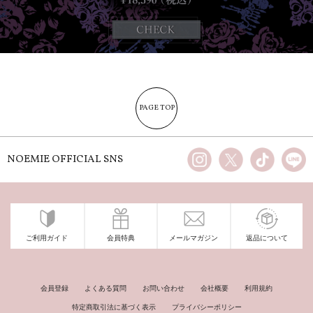
PAGE TOP
instagram
X
TikTok
li
NOEMIE OFFICIAL SNS
ご利用ガイド
会員特典
メールマガジン
返品について
会員登録
よくある質問
お問い合わせ
会社概要
利用規約
特定商取引法に基づく表示
プライバシーポリシー