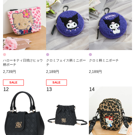
ハローキティ日焼けヒョウ
クロミフェイス柄ミニポー
クロミ柄ミニポーチ
柄ポーチ
チ
2,739円
2,189円
2,189円
SALE
SALE
12
13
14