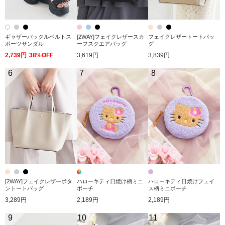
ギャザーバックルベルトス
[2WAY]フェイクレザースカ
フェイクレザートートバッ
ポーツサンダル
ーフスクエアバッグ
グ
2,739円
38%OFF
3,619円
3,839円
6
7
8
[2WAY]フェイクレザーボタ
ハローキティ日焼け柄ミニ
ハローキティ日焼けフェイ
ントートバッグ
ポーチ
ス柄ミニポーチ
3,289円
2,189円
2,189円
9
10
11