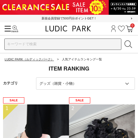
新規会員登録で500円分ポイントGET！
0
検索
ログイン
お気に
カ
LUDIC PARK（ルディックパーク）
人気アイテムランキング一覧
ITEM RANKING
カテゴリ
SALE
SALE
1
2