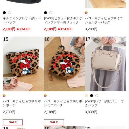
キルティングレザー調トー
[2WAY]ビジュー付きキルテ
ハローキティヒョウ柄ミニ
トバッグ
ィングレザー調リュック
ショルダーバッグ
2,189円
43%OFF
2,189円
43%OFF
3,289円
15
16
17
ハローキティヒョウ柄リボ
ハローキティヒョウ柄リボ
[2WAY]レザー調ビジュー付
ンポーチ
ンミニポーチ
きバッグ
2,739円
2,189円
3,839円
SALE
SALE
18
19
20