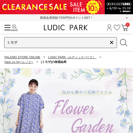
新規会員登録で500円分ポイントGET！
0
検索
ログイン
お気に
カ
PALEMO STORE ONLINE
LUDIC PARK（ルディックパーク）
Hare no hi(ハレノヒ)
[ミモザ]の検索結果