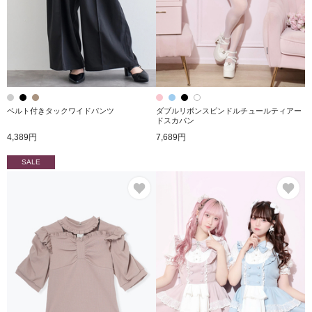
ベルト付きタックワイドパンツ
ダブルリボンスピンドルチュールティアー
ドスカパン
4,389円
7,689円
SALE
お気に入り
お