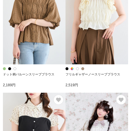
ドット柄バルーンスリーブブラウス
フリルギャザーノースリーブブラウス
2,189円
2,519円
お気に入り
お