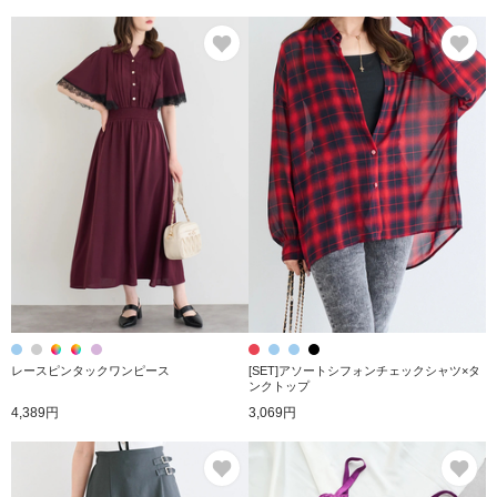
お気に入り
お
レースピンタックワンピース
[SET]アソートシフォンチェックシャツ×タ
ンクトップ
4,389円
3,069円
お気に入り
お