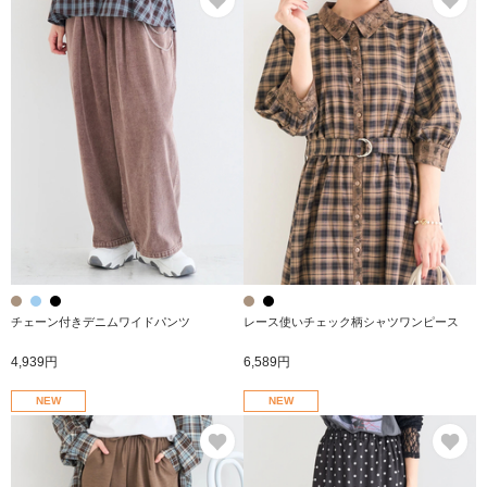
チェーン付きデニムワイドパンツ
レース使いチェック柄シャツワンピース
4,939円
6,589円
NEW
NEW
お気に入り
お