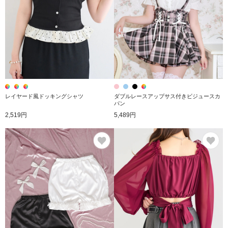
レイヤード風ドッキングシャツ
ダブルレースアップサス付きビジュースカ
パン
2,519円
5,489円
お気に入り
お