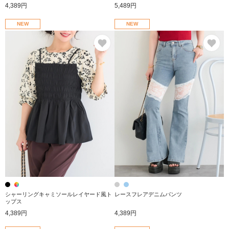
4,389円
5,489円
NEW
NEW
お気に入り
お
シャーリングキャミソールレイヤード風ト
レースフレアデニムパンツ
ップス
4,389円
4,389円