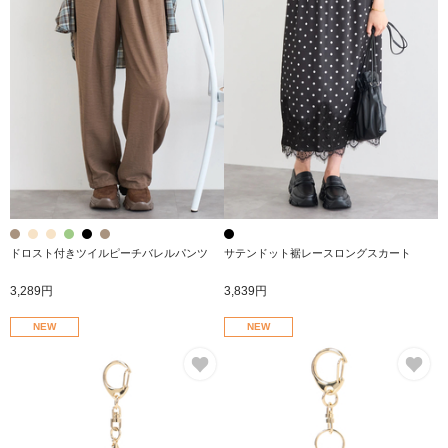
ドロスト付きツイルピーチバレルパンツ
サテンドット裾レースロングスカート
3,289円
3,839円
NEW
NEW
お気に入り
お