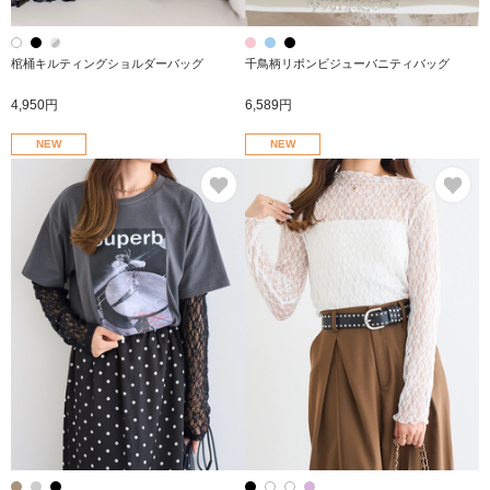
棺桶キルティングショルダーバッグ
千鳥柄リボンビジューバニティバッグ
4,950円
6,589円
NEW
NEW
お気に入り
お