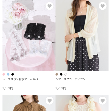
お気に入り
お
レースリボン付きアームカバー
シアーリブカーディガン
2,189円
2,739円
お気に入り
お