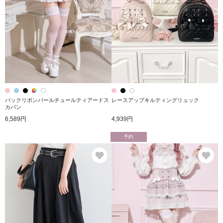
バックリボンパールチュールティアードス
レースアップキルティングリュック
カパン
6,589円
4,939円
予約
お気に入り
お