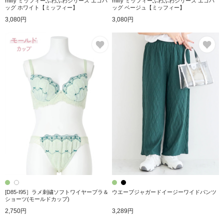
miffy ミッフィーふわふわシリーズ エコバ
miffy ミッフィーふわふわシリーズ エコバ
ッグ ホワイト【ミッフィー】
ッグ ベージュ【ミッフィー】
3,080円
3,080円
お気に入り
お
[D85-I95］ラメ刺繍ソフトワイヤーブラ＆
ウエーブジャガードイージーワイドパンツ
ショーツ(モールドカップ)
2,750円
3,289円