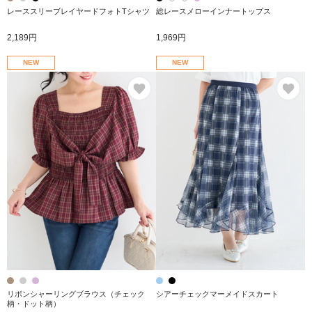
レーススリーブレイヤードフォトTシャツ
総レースメローインナートップス
2,189円
1,969円
NEW
NEW
お気に入り
お
リボンシャーリングブラウス（チェック
シアーチェックマーメイドスカート
柄・ドット柄）