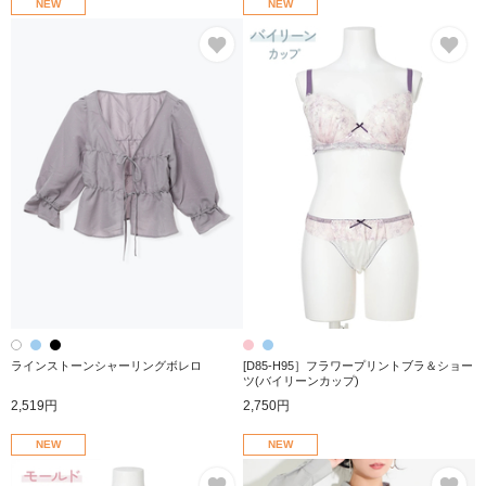
NEW
NEW
お気に入り
お
ラインストーンシャーリングボレロ
[D85-H95］フラワープリントブラ＆ショー
ツ(バイリーンカップ)
2,519円
2,750円
NEW
NEW
お気に入り
お