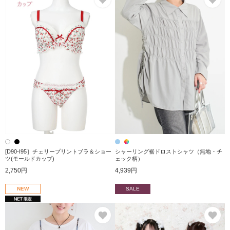
[D90-I95］チェリープリントブラ＆ショー
シャーリング裾ドロストシャツ（無地・チ
ツ(モールドカップ)
ェック柄）
2,750円
4,939円
NEW
SALE
お気に入り
お