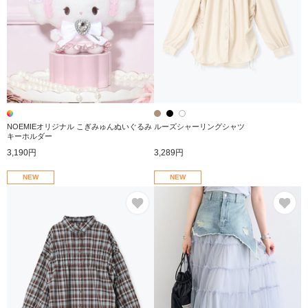
NOEMIEオリジナル こぎみゅんぬいぐるみ
ルーズシャーリングシャツ
キーホルダー
3,190円
3,289円
NEW
NEW
お気に入り
お