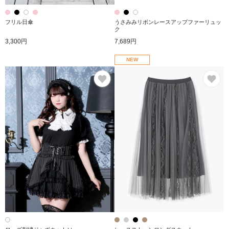
フリル日傘
うさみみリボンレースアップファーリュッ
ク
3,300円
7,689円
NEW
お気に入り
お