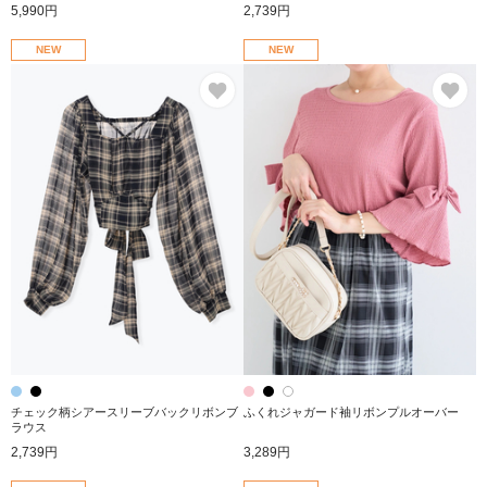
5,990円
2,739円
NEW
NEW
お気に入り
お
チェック柄シアースリーブバックリボンブ
ふくれジャガード袖リボンプルオーバー
ラウス
2,739円
3,289円