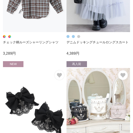
チェック柄ルーズシャーリングシャツ
デニムドッキングチュールロングスカート
3,289円
4,389円
NEW
再入荷
お気に入り
お