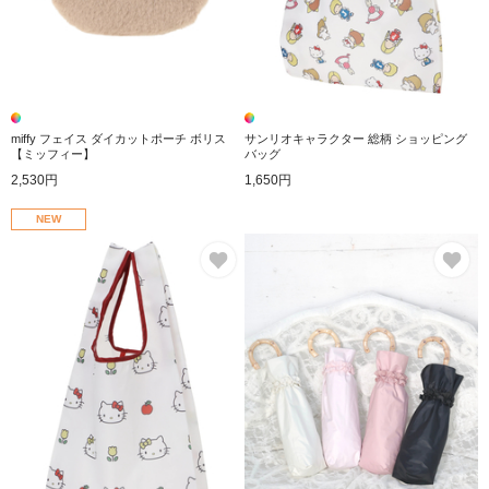
miffy フェイス ダイカットポーチ ボリス
サンリオキャラクター 総柄 ショッピング
【ミッフィー】
バッグ
2,530円
1,650円
NEW
お気に入り
お