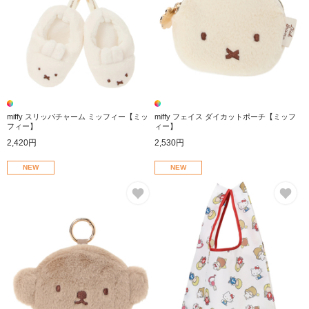
miffy スリッパチャーム ミッフィー【ミッ
miffy フェイス ダイカットポーチ【ミッフ
フィー】
ィー】
2,420円
2,530円
NEW
NEW
お気に入り
お