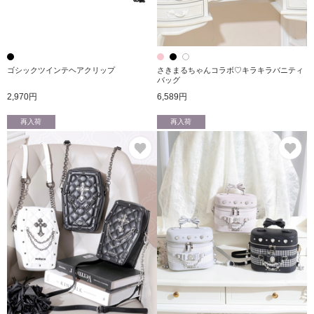
ゴシックツインテヘアクリップ
さきまるちゃんコラボ♡キラキラバニティ
バッグ
2,970円
6,589円
再入荷
再入荷
お気に入り
お