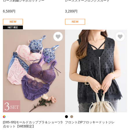
ローズ刺繍ジャボカットソー
レースストーンロングスカート
6,589円
3,289円
NEW
NEW
お気に入り
お
[D85-I95]モールドカップブラ＆ショーツ3
フロントZIPフロッキードットジレ
点セット【WEB限定】