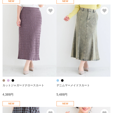
NEW
NEW
お気に入り
お
カットジャガードナロースカート
デニムマーメイドスカート
4,389円
5,489円
NEW
NEW
お気に入り
お