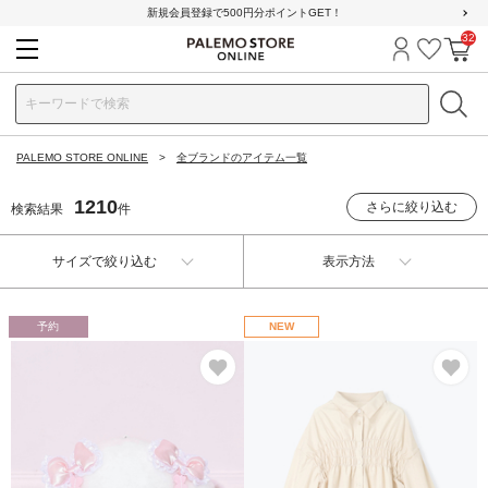
新規会員登録で500円分ポイントGET！
32
ログイン
お気に
カ
PALEMO STORE ONLINE
全ブランドのアイテム一覧
1210
さらに絞り込む
検索結果
件
サイズで絞り込む
表示方法
予約
NEW
お気に入り
お