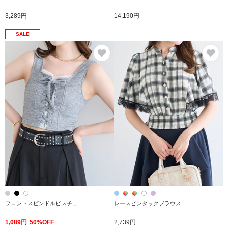
3,289円
14,190円
SALE
お気に入り
お
フロントスピンドルビスチェ
レースピンタックブラウス
1,089円
50%OFF
2,739円