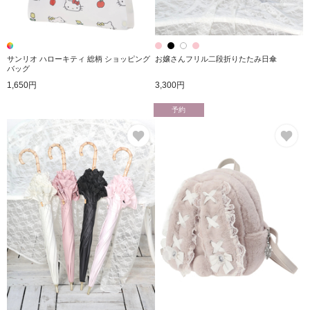
サンリオ ハローキティ 総柄 ショッピング
お嬢さんフリル二段折りたたみ日傘
バッグ
1,650円
3,300円
予約
お気に入り
お