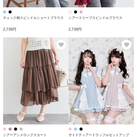
チェック柄スピンドルショートブラウス
シアースリーブスピンドルブラウス
2,739円
2,739円
お気に入り
お
シアーアシメロングスカート
サイドティアードラッフルセットアップ