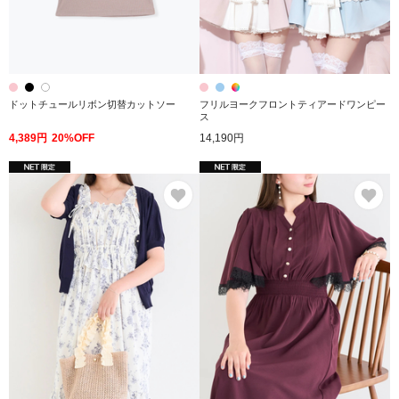
ドットチュールリボン切替カットソー
フリルヨークフロントティアードワンピー
ス
4,389円
20%OFF
14,190円
お気に入り
お