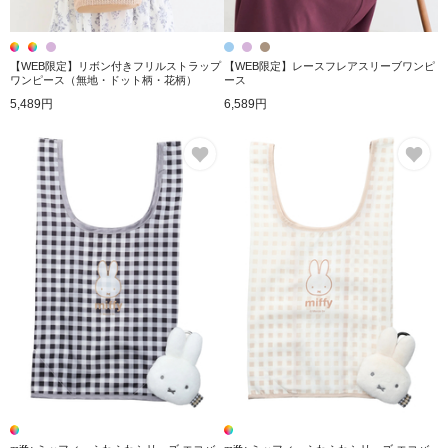
【WEB限定】リボン付きフリルストラップ
【WEB限定】レースフレアスリーブワンピ
ワンピース（無地・ドット柄・花柄）
ース
5,489円
6,589円
お気に入り
お