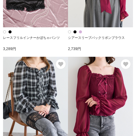
レースフリルインナーかぼちゃパンツ
シアースリーブバックリボンブラウス
3,289円
2,739円
お気に入り
お