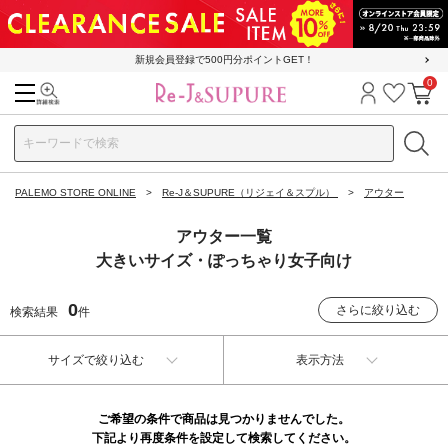
新規会員登録で500円分ポイントGET！
0
検索
ログイン
お気に
カ
PALEMO STORE ONLINE
Re-J＆SUPURE（リジェイ＆スプル）
アウター
アウター一覧
大きいサイズ・ぽっちゃり女子向け
0
さらに絞り込む
検索結果
件
サイズで絞り込む
表示方法
ご希望の条件で商品は見つかりませんでした。
下記より再度条件を設定して検索してください。