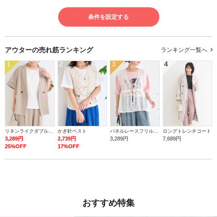
条件を設定する
アウターの
売れ筋ランキング
ランキング一覧へ
1
2
3
4
リネンライクダブルジャケット（セットアップ可）
かぎ針ベスト
パネルレースフリルベスト
ロングトレンチコート
3,289円
2,739円
3,289円
7,689円
25%OFF
17%OFF
おすすめ特集