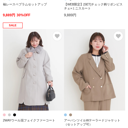
袖レースペプラムセットアップ
【WEB限定】[SET]チェック柄リボンビス
チェ×ミニスカート
9,889円
30%OFF
9,889円
SALE
お気に入り
お
2WAYウール混フェイクファーコート
アーバンツイルWテーラードジャケット
（セットアップ可）