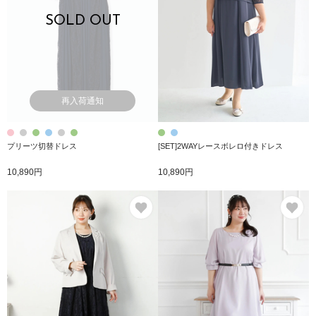
SOLD OUT
再入荷通知
プリーツ切替ドレス
[SET]2WAYレースボレロ付きドレス
10,890円
10,890円
お気に入り
お