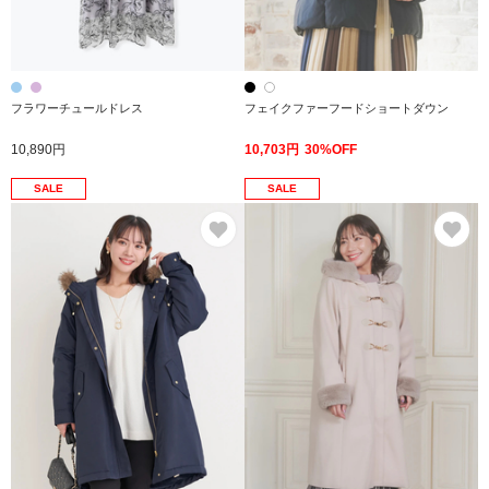
フラワーチュールドレス
フェイクファーフードショートダウン
10,890円
10,703円
30%OFF
SALE
SALE
お気に入り
お