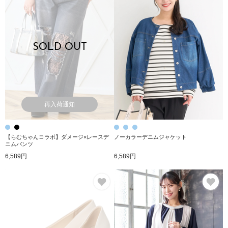
SOLD OUT
再入荷通知
【らむちゃんコラボ】ダメージ×レースデ
ノーカラーデニムジャケット
ニムパンツ
6,589円
6,589円
お気に入り
お