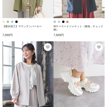
【撥水加工】マウンテンパーカー
Wテーラードジャケット（無地・チェック
柄）
7,689円
7,689円
お気に入り
お