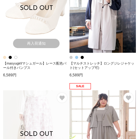
SOLD OUT
再入荷通知
【masyugirl/マシュガール】レース配色パ
【マルチストレッチ】ロングジレジャケッ
ール付きパンプス
ト(セットアップ可)
6,589円
6,589円
SALE
お気に入り
お
SOLD OUT