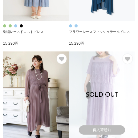
刺繍レースドロストドレス
フラワーレースフィッシュテールドレス
15,290円
15,290円
お気に入り
お
SOLD OUT
再入荷通知