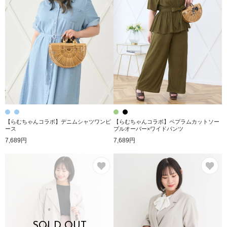
【らむちゃんコラボ】デニムシャツワンピ
【らむちゃんコラボ】ペプラムカットソー
ース
プルオーバー×ワイドパンツ
7,689円
7,689円
お気に入り
お
SOLD OUT