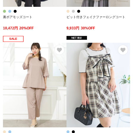
裏ボアモッズコート
ビット付きフェイクファーロングコート
10,472円
20%OFF
9,933円
30%OFF
SALE
お気に入り
お