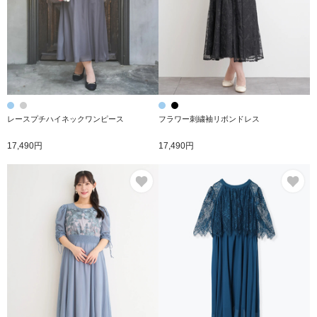
レースプチハイネックワンピース
フラワー刺繍袖リボンドレス
17,490円
17,490円
お気に入り
お