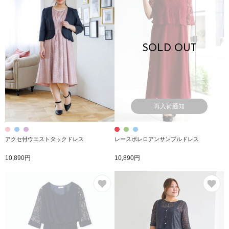
SOLD OUT
再入荷通知
アクセ付ウエストタックドレス
レースボレロアンサンブルドレス
10,890円
10,890円
お気に入り
お