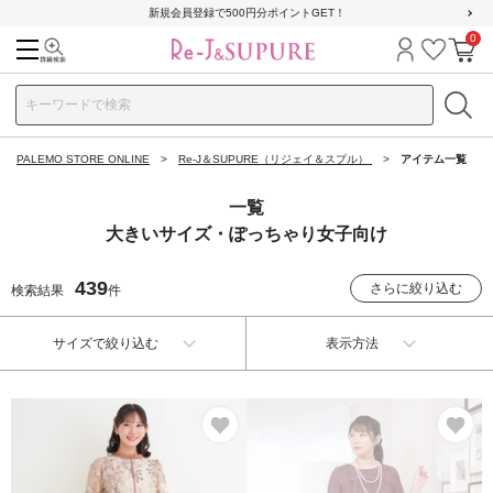
新規会員登録で500円分ポイントGET！
0
検索
ログイン
お気に
カ
PALEMO STORE ONLINE
Re-J＆SUPURE（リジェイ＆スプル）
アイテム一覧
一覧
大きいサイズ・ぽっちゃり女子向け
439
さらに絞り込む
検索結果
件
サイズで絞り込む
表示方法
お気に入り
お