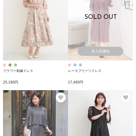
SOLD OUT
再入荷通知
フラワー刺繍ドレス
レースプリーツドレス
25,190円
17,490円
お気に入り
お