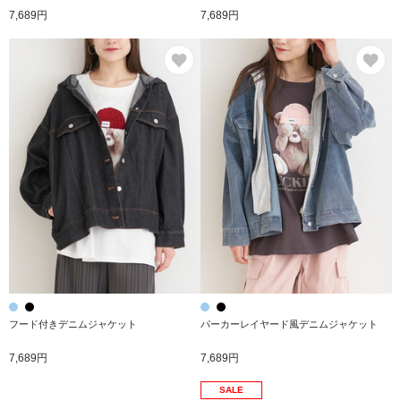
7,689円
7,689円
お気に入り
お
フード付きデニムジャケット
パーカーレイヤード風デニムジャケット
7,689円
7,689円
SALE