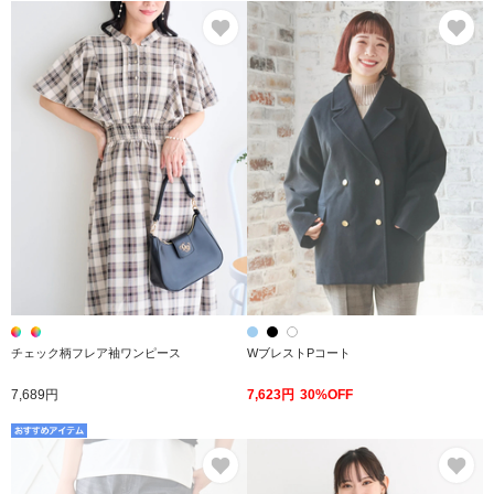
お気に入り
お
チェック柄フレア袖ワンピース
WブレストPコート
7,689円
7,623円
30%OFF
お気に入り
お