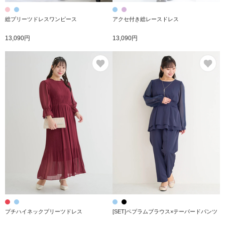
総プリーツドレスワンピース
アクセ付き総レースドレス
13,090円
13,090円
お気に入り
お
プチハイネックプリーツドレス
[SET]ペプラムブラウス×テーパードパンツ