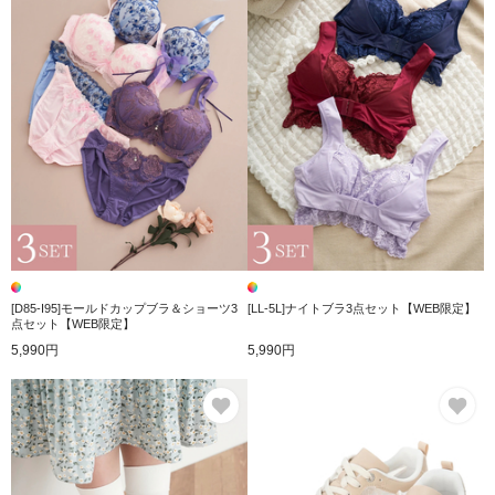
[D85-I95]モールドカップブラ＆ショーツ3
[LL-5L]ナイトブラ3点セット【WEB限定】
点セット【WEB限定】
5,990円
5,990円
お気に入り
お