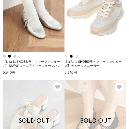
【la farfa SHOES/ラ・ファーファシュー
【la farfa SHOES/ラ・ファーファシュー
ズ】[2WAY]スクエアメリージェーンパンプ
ズ】チュールスニーカー
ス
5,940円
5,940円
お気に入り
お
SOLD OUT
SOLD OUT