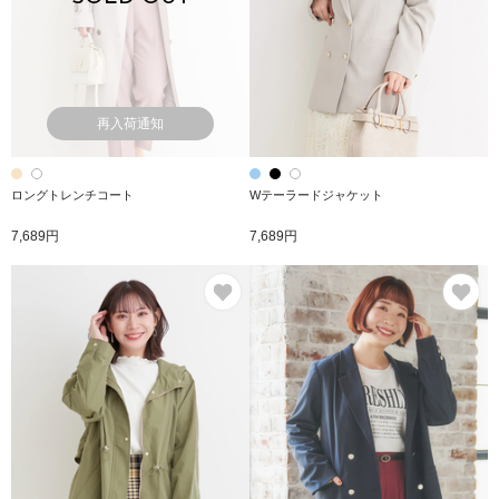
再入荷通知
ロングトレンチコート
Wテーラードジャケット
7,689円
7,689円
お気に入り
お