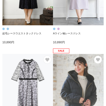
起毛レースウエストタックドレス
Aライン袖レースドレス
10,890円
10,890円
SALE
お気に入り
お