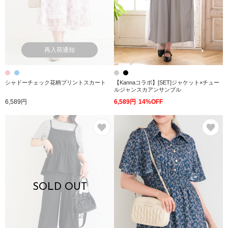
再入荷通知
シャドーチェック花柄プリントスカート
【Kannaコラボ】[SET]ジャケット×チュー
ルジャンスカアンサンブル
6,589円
6,589円
14%OFF
お気に入り
お
SOLD OUT