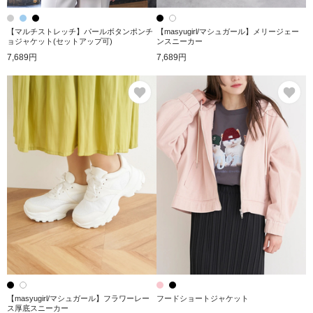
【マルチストレッチ】パールボタンポンチ
【masyugirl/マシュガール】メリージェー
ョジャケット(セットアップ可)
ンスニーカー
7,689円
7,689円
お気に入り
お
【masyugirl/マシュガール】フラワーレー
フードショートジャケット
ス厚底スニーカー