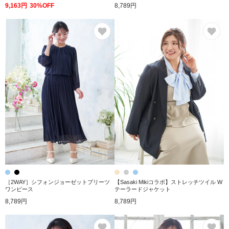
9,163円
30%OFF
8,789円
お気に入り
お
［2WAY］シフォンジョーゼットプリーツ
【Sasaki Mikiコラボ】ストレッチツイル W
ワンピース
テーラードジャケット
8,789円
8,789円
お気に入り
お