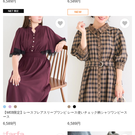
6,589円
6,589円
NEW
お気に入り
お
【WEB限定】レースフレアスリーブワンピ
レース使いチェック柄シャツワンピース
ース
6,589円
6,589円