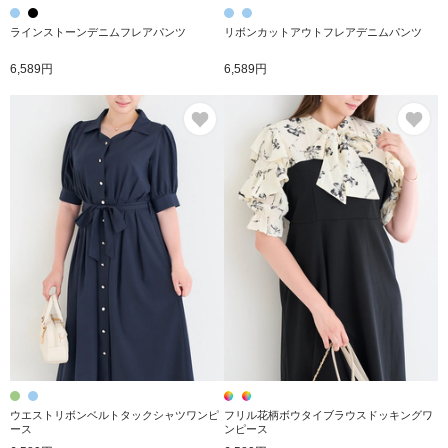
ラインストーンデニムフレアパンツ
リボンカットアウトフレアデニムパンツ
6,589円
6,589円
お気に入り
お
ウエストリボンベルトタックシャツワンピ
フリル花柄ボウタイブラウスドッキングワ
ース
ンピース