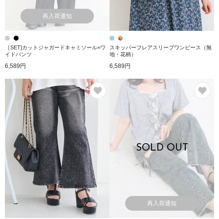
再入荷通知
［SET]カットジャガードキャミソール×ワ
スキッパーフレアスリーブワンピース（無
イドパンツ
地・花柄）
6,589円
6,589円
お気に入り
お
SOLD OUT
再入荷通知