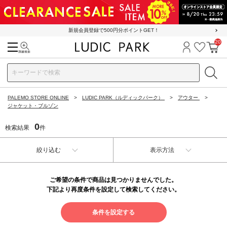
新規会員登録で500円分ポイントGET！
20
検索
ログイン
お気に
カ
PALEMO STORE ONLINE
LUDIC PARK（ルディックパーク）
アウター
ジャケット・ブルゾン
0
検索結果
件
絞り込む
表示方法
ご希望の条件で商品は見つかりませんでした。
下記より再度条件を設定して検索してください。
条件を設定する