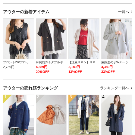
アウターの
新着アイテム
一覧へ
フロントZIPフロッキードットジレ
麻調鹿の子ダブルボタン半袖ジャケット
【涼風リネン】リネンテーラージャケット
麻調鹿の子Wテーラージャケット
2,739円
4,389円
2,189円
4,389円
20%OFF
13%OFF
33%OFF
アウターの
売れ筋ランキング
ランキング一覧へ
1
2
3
4