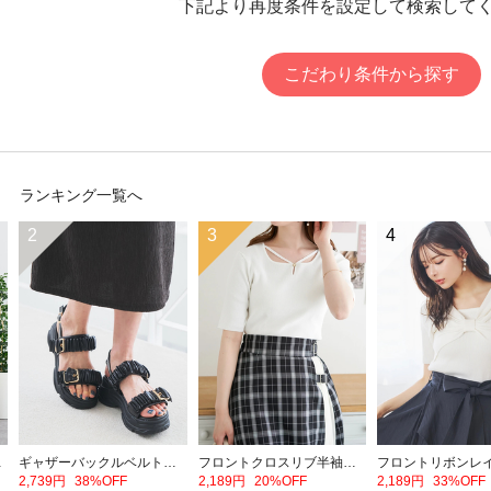
下記より再度条件を設定して検索して
こだわり条件から探す
ランキング一覧へ
2
3
4
ェットパンツ
ギャザーバックルベルトスポーツサンダル
フロントクロスリブ半袖トップス
2,739円
38%OFF
2,189円
20%OFF
2,189円
33%OFF