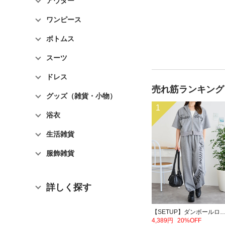
アウター
ワンピース
ボトムス
スーツ
ドレス
売れ筋ランキング
グッズ（雑貨・小物）
1
浴衣
生活雑貨
服飾雑貨
詳しく探す
【SETUP】ダンボールロゴダブルZIP半袖パーカー×スウ
4,389円
20%OFF