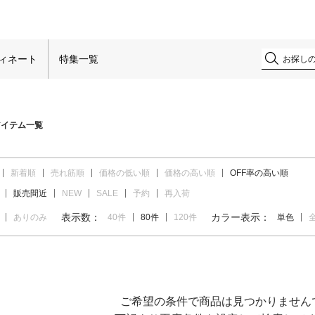
！
ィネート
特集一覧
アイテム一覧
新着順
売れ筋順
価格の低い順
価格の高い順
OFF率の高い順
販売間近
NEW
SALE
予約
再入荷
表示数：
カラー表示：
ありのみ
40件
80件
120件
単色
ご希望の条件で商品は見つかりません