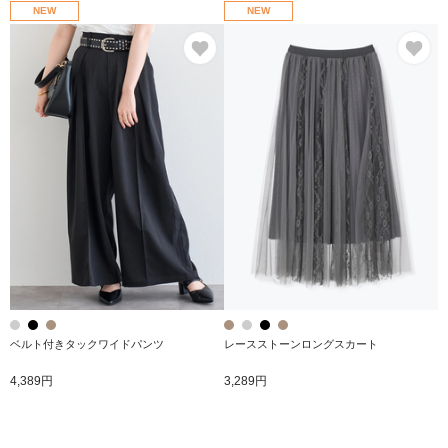
NEW
NEW
お気に入り
お
ベルト付きタックワイドパンツ
レースストーンロングスカート
4,389円
3,289円