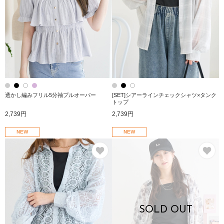
透かし編みフリル5分袖プルオーバー
[SET]シアーラインチェックシャツ×タンク
トップ
2,739円
2,739円
NEW
NEW
お気に入り
お
SOLD OUT