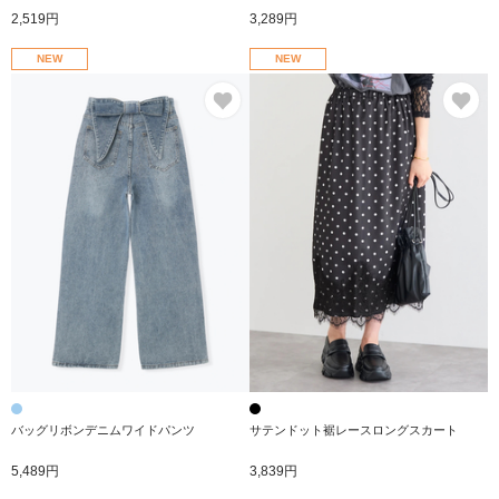
2,519円
3,289円
NEW
NEW
お気に入り
お
バッグリボンデニムワイドパンツ
サテンドット裾レースロングスカート
5,489円
3,839円