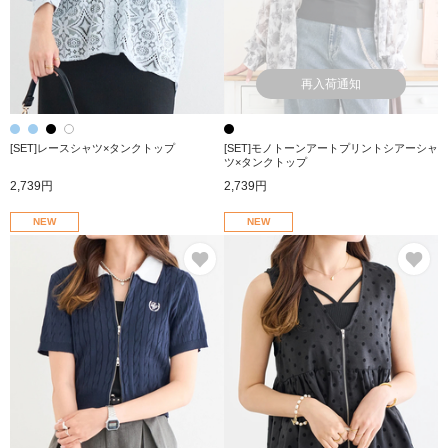
再入荷通知
[SET]レースシャツ×タンクトップ
[SET]モノトーンアートプリントシアーシャ
ツ×タンクトップ
2,739円
2,739円
NEW
NEW
お気に入り
お