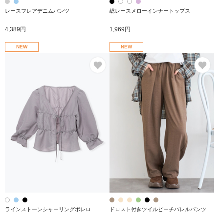
レースフレアデニムパンツ
総レースメローインナートップス
4,389円
1,969円
NEW
NEW
お気に入り
お
ラインストーンシャーリングボレロ
ドロスト付きツイルピーチバレルパンツ