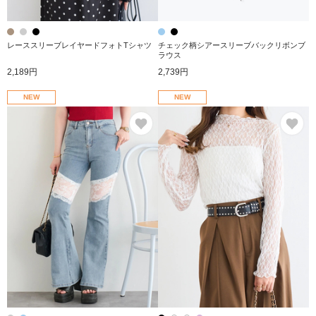
レーススリーブレイヤードフォトTシャツ
チェック柄シアースリーブバックリボンブ
ラウス
2,189円
2,739円
NEW
NEW
お気に入り
お