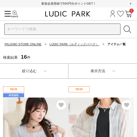
新規会員登録で500円分ポイントGET！
0
検索
ログイン
お気に
カ
PALEMO STORE ONLINE
LUDIC PARK（ルディックパーク）
アイテム一覧
16
検索結果
件
絞り込む
表示方法
NEW
NEW
お気に入り
お