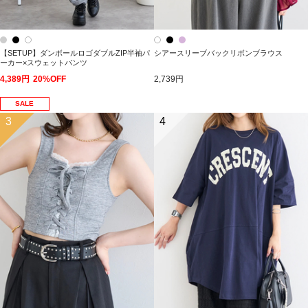
【SETUP】ダンボールロゴダブルZIP半袖パ
シアースリーブバックリボンブラウス
ーカー×スウェットパンツ
4,389円
20%OFF
2,739円
SALE
3
4