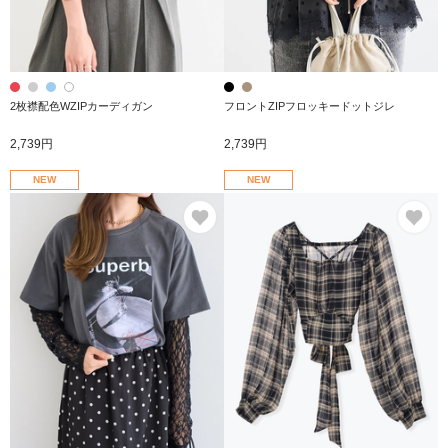
2枚襟配色WZIPカーディガン
フロントZIPフロッキードットジレ
2,739円
2,739円
NEW
NEW
お気に入り
お