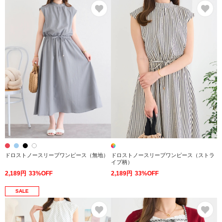
お気に入り
お
ドロストノースリーブワンピース（無地）
ドロストノースリーブワンピース（ストラ
イプ柄）
2,189円
33%OFF
2,189円
33%OFF
SALE
お気に入り
お