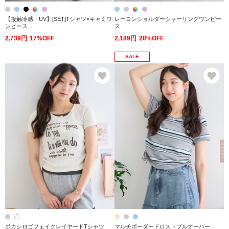
【接触冷感・UV】[SET]Tシャツ×キャミワ
レーヨンショルダーシャーリングワンピー
ンピース
ス
2,739円
17%OFF
2,189円
20%OFF
SALE
お気に入り
お
ボカシロゴフェイクレイヤードTシャツ
マルチボーダードロストプルオーバー