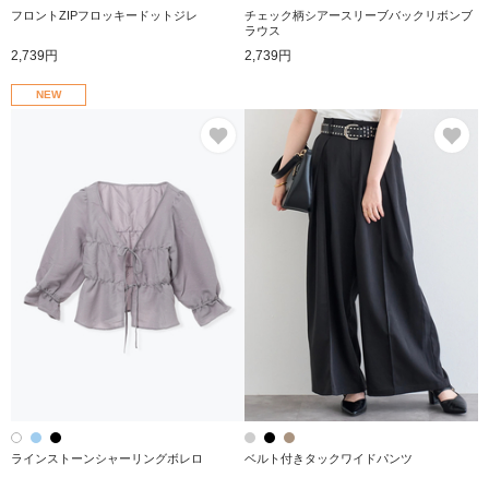
フロントZIPフロッキードットジレ
チェック柄シアースリーブバックリボンブ
ラウス
2,739円
2,739円
NEW
お気に入り
お
ラインストーンシャーリングボレロ
ベルト付きタックワイドパンツ