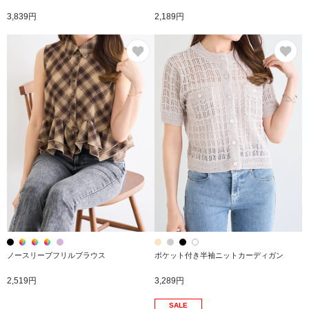
3,839円
2,189円
お気に入り
お
ノースリーブフリルブラウス
ポケット付き半袖ニットカーディガン
2,519円
3,289円
SALE