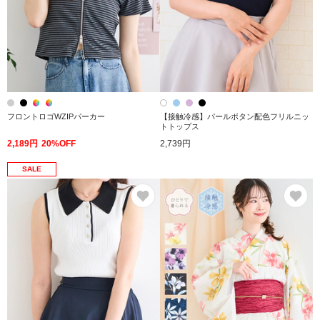
フロントロゴWZIPパーカー
【接触冷感】パールボタン配色フリルニッ
トトップス
2,189円
20%OFF
2,739円
SALE
お気に入り
お