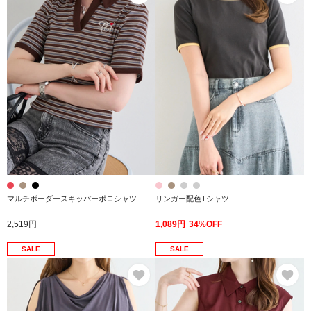
マルチボーダースキッパーポロシャツ
リンガー配色Tシャツ
2,519円
1,089円
34%OFF
SALE
SALE
お気に入り
お