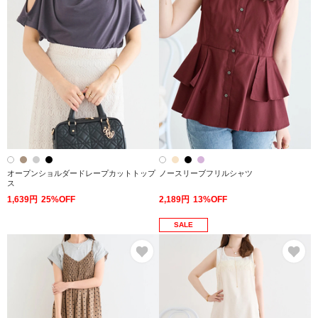
オープンショルダードレープカットトップ
ノースリーブフリルシャツ
ス
1,639円
25%OFF
2,189円
13%OFF
SALE
お気に入り
お