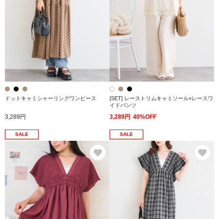
ドットキャミシャーリングワンピース
[SET] レーストリムキャミソール×レースワ
イドパンツ
3,289円
3,289円
40%OFF
SALE
SALE
お気に入り
お