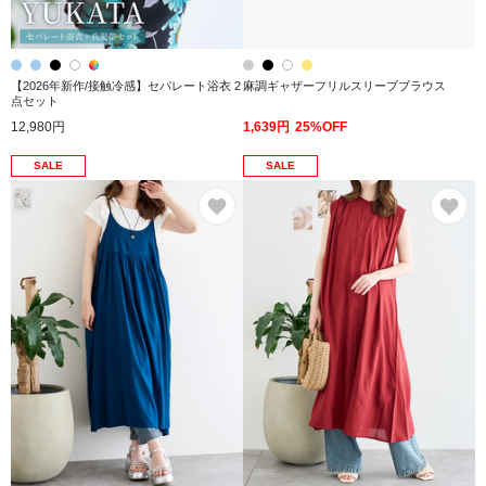
【2026年新作/接触冷感】セパレート浴衣 2
麻調ギャザーフリルスリーブブラウス
点セット
12,980円
1,639円
25%OFF
SALE
SALE
お気に入り
お