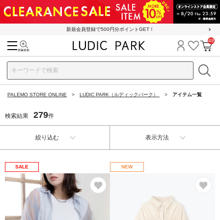
新規会員登録で500円分ポイントGET！
48
検索
ログイン
お気に
カ
PALEMO STORE ONLINE
LUDIC PARK（ルディックパーク）
アイテム一覧
279
検索結果
件
絞り込む
表示方法
SALE
NEW
お気に入り
お