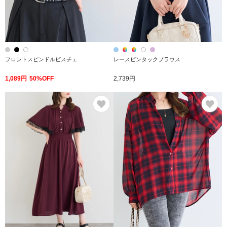
フロントスピンドルビスチェ
レースピンタックブラウス
1,089円
50%OFF
2,739円
お気に入り
お