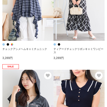
チェックアシメヘムキャミチュニック
ティアードチェックリボンキャミワンピー
ス
3,289円
3,289円
SALE
お気に入り
お