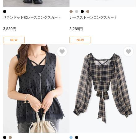
サテンドット裾レースロングスカート
レースストーンロングスカート
3,839円
3,289円
NEW
NEW
お気に入り
お