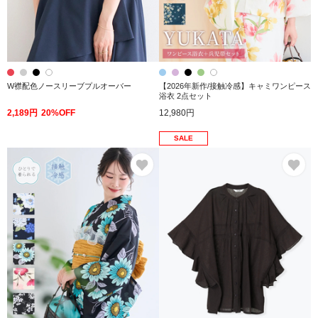
W襟配色ノースリーブプルオーバー
【2026年新作/接触冷感】キャミワンピース
浴衣 2点セット
2,189円
20%OFF
12,980円
SALE
お気に入り
お