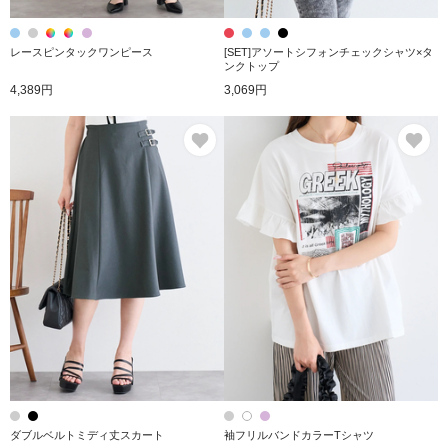
レースピンタックワンピース
[SET]アソートシフォンチェックシャツ×タ
ンクトップ
4,389円
3,069円
お気に入り
お
ダブルベルトミディ丈スカート
袖フリルバンドカラーTシャツ