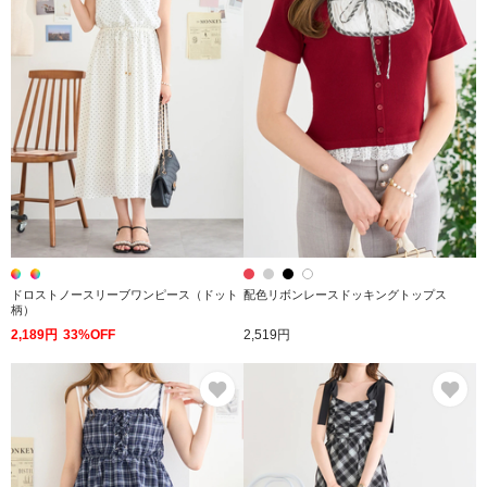
ドロストノースリーブワンピース（ドット
配色リボンレースドッキングトップス
柄）
2,189円
33%OFF
2,519円
お気に入り
お