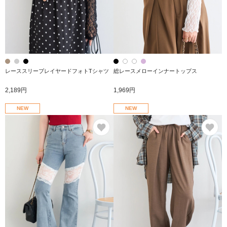
レーススリーブレイヤードフォトTシャツ
総レースメローインナートップス
2,189円
1,969円
NEW
NEW
お気に入り
お