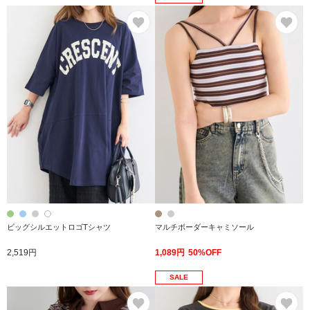
お気に入り
お
ビッグシルエットロゴTシャツ
マルチボーダーキャミソール
2,519円
1,089円
50%OFF
SALE
お気に入り
お