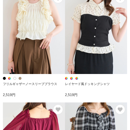
フリルギャザーノースリーブブラウス
レイヤード風ドッキングシャツ
2,519円
2,519円
お気に入り
お