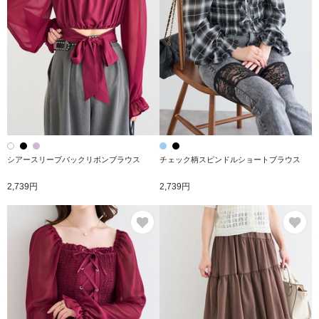
シアースリーブバックリボンブラウス
チェック柄スピンドルショートブラウス
2,739円
2,739円
お気に入り
お