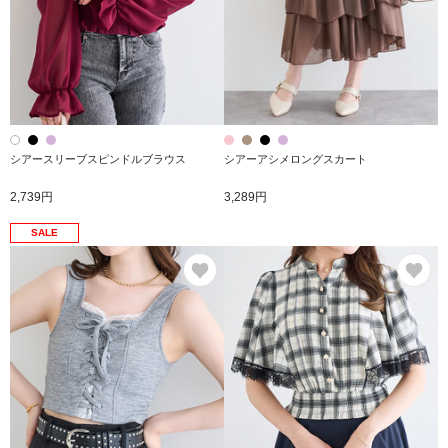
シアースリーブスピンドルブラウス
シアーアシメロングスカート
2,739円
3,289円
SALE
お気に入り
お