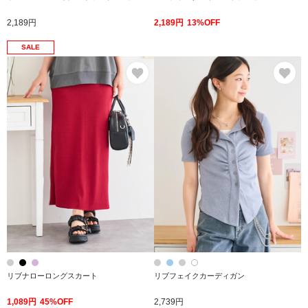
2,189円
2,189円
13%OFF
SALE
お気に入り
お
リブナローロングスカート
リブフェイクカーディガン
1,089円
45%OFF
2,739円