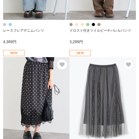
レースフレアデニムパンツ
ドロスト付きツイルピーチバレルパンツ
4,389円
3,289円
NEW
NEW
お気に入り
お