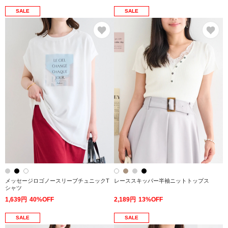
SALE
SALE
お気に入り
お
メッセージロゴノースリーブチュニックT
レーススキッパー半袖ニットトップス
シャツ
1,639円
40%OFF
2,189円
13%OFF
SALE
SALE