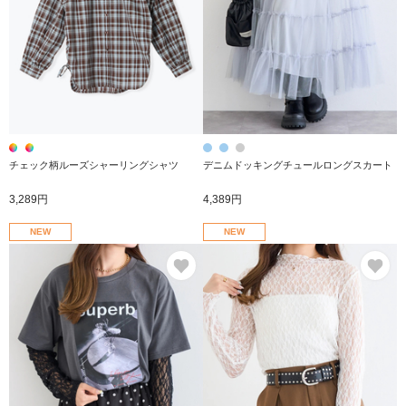
チェック柄ルーズシャーリングシャツ
デニムドッキングチュールロングスカート
3,289円
4,389円
NEW
NEW
お気に入り
お