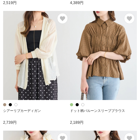
2,519円
4,389円
お気に入り
お
シアーリブカーディガン
ドット柄バルーンスリーブブラウス
2,739円
2,189円
お気に入り
お