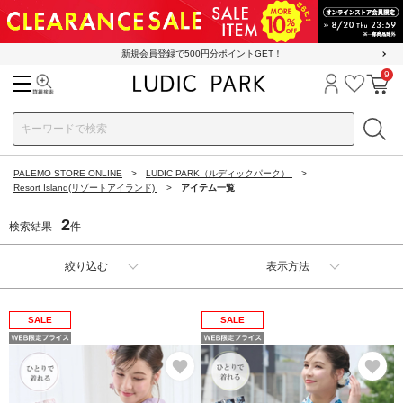
新規会員登録で500円分ポイントGET！
9
検索
ログイン
お気に
カ
PALEMO STORE ONLINE
LUDIC PARK（ルディックパーク）
Resort Island(リゾートアイランド)
アイテム一覧
2
検索結果
件
絞り込む
表示方法
SALE
SALE
お気に入り
お