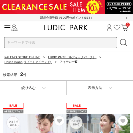
新規会員登録で500円分ポイントGET！
0
検索
ログイン
お気に
カ
PALEMO STORE ONLINE
LUDIC PARK（ルディックパーク）
Resort Island(リゾートアイランド)
アイテム一覧
2
検索結果
件
絞り込む
表示方法
SALE
SALE
お気に入り
お