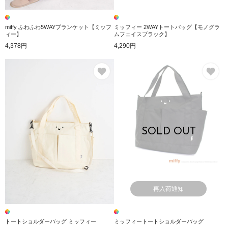
miffy ふわふわ5WAYブランケット【ミッフ
ミッフィー 2WAYトートバッグ【モノグラ
ィー】
ムフェイスブラック】
4,378円
4,290円
お気に入り
お
SOLD OUT
再入荷通知
トートショルダーバッグ ミッフィー
ミッフィートートショルダーバッグ