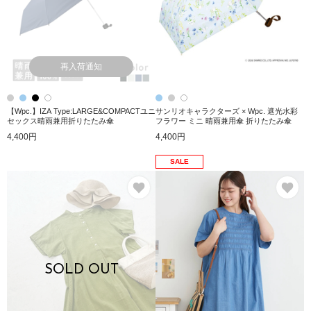
再入荷通知
【Wpc.】IZA Type:LARGE&COMPACTユニ
サンリオキャラクターズ × Wpc. 遮光水彩
セックス晴雨兼用折りたたみ傘
フラワー ミニ 晴雨兼用傘 折りたたみ傘
4,400円
4,400円
SALE
お気に入り
お
SOLD OUT