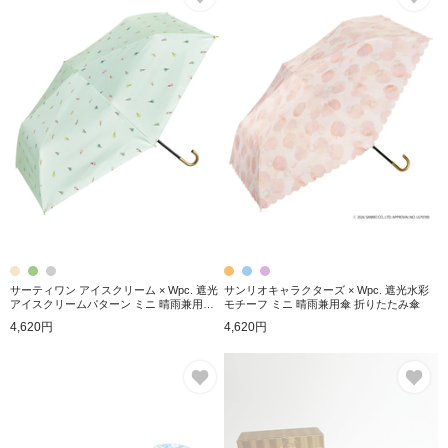
サーティワン アイスクリーム × Wpc. 遮光
サンリオキャラクターズ × Wpc. 遮光水彩
アイスクリームパターン ミニ 晴雨兼用傘
モチーフ ミニ 晴雨兼用傘 折りたたみ傘
折りたたみ傘
4,620円
4,620円
お気に入り
お