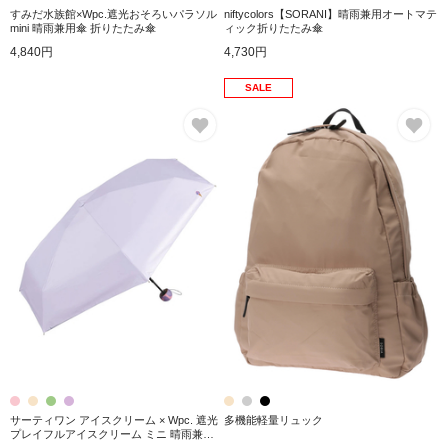
すみだ水族館×Wpc.遮光おそろいパラソル
niftycolors【SORANI】晴雨兼用オートマテ
mini 晴雨兼用傘 折りたたみ傘
ィック折りたたみ傘
4,840円
4,730円
SALE
お気に入り
お
サーティワン アイスクリーム × Wpc. 遮光
多機能軽量リュック
プレイフルアイスクリーム ミニ 晴雨兼用