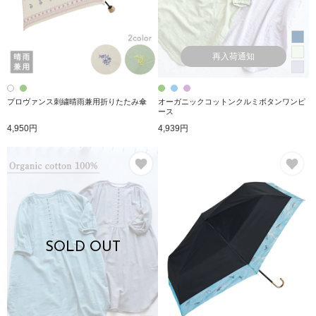
再入荷通知
プロヴァンス刺繍晴雨兼用折りたたみ傘
オーガニックコットンクルミボタンワンピ
ース
4,950円
4,939円
お気に入り
お
SOLD OUT