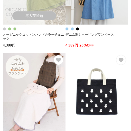
再入荷通知
オーガニックコットンバンドカラーチュニ
デニム調シャーリングワンピース
ック
4,389円
4,389円
20%OFF
お気に入り
お