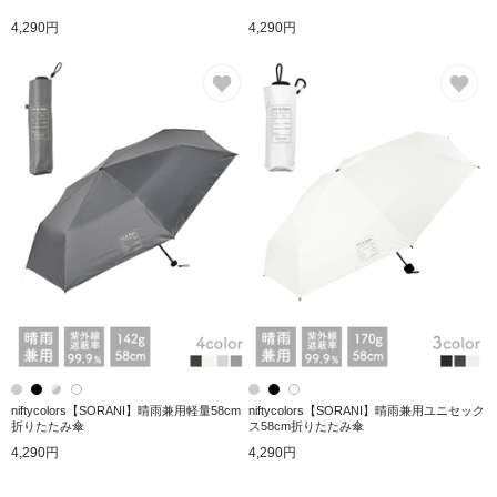
4,290円
4,290円
お気に入り
お
niftycolors【SORANI】晴雨兼用軽量58cm
niftycolors【SORANI】晴雨兼用ユニセック
折りたたみ傘
ス58cm折りたたみ傘
4,290円
4,290円