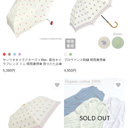
サンリオキャラクターズ × Wpc. 遮光キャ
プロヴァンス刺繍 晴雨兼用傘
ラフレンズ ミニ 晴雨兼用傘 折りたたみ傘
5,390円
4,950円
お気に入り
お
SOLD OUT