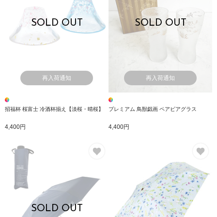
SOLD OUT
SOLD OUT
再入荷通知
再入荷通知
招福杯 桜富士 冷酒杯揃え【淡桜・晴桜】
プレミアム 鳥獣戯画 ペアビアグラス
4,400円
4,400円
お気に入り
お
SOLD OUT