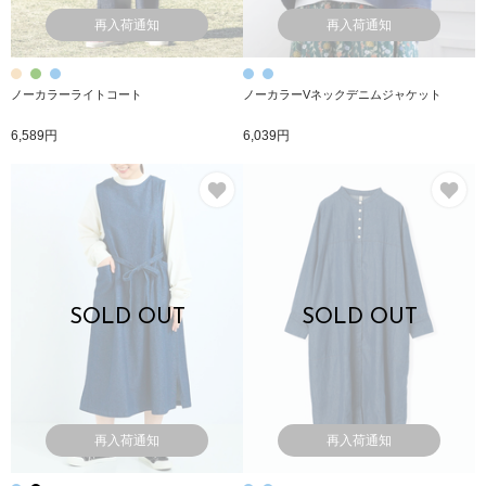
再入荷通知
再入荷通知
ノーカラーライトコート
ノーカラーVネックデニムジャケット
6,589円
6,039円
お気に入り
お
SOLD OUT
SOLD OUT
再入荷通知
再入荷通知