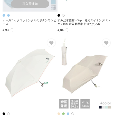
再入荷通知
オーガニックコットンクルミボタンワンピ
すみだ水族館 × Wpc. 遮光スイミングペン
ース
ギンmini 晴雨兼用傘 折りたたみ傘
4,939円
4,840円
お気に入り
お