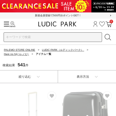
新規会員登録で500円分ポイントGET！
0
検索
ログイン
お気に
カ
PALEMO STORE ONLINE
LUDIC PARK（ルディックパーク）
Hare no hi(ハレノヒ)
アイテム一覧
541
検索結果
件
絞り込む
表示方法
お気に入り
お