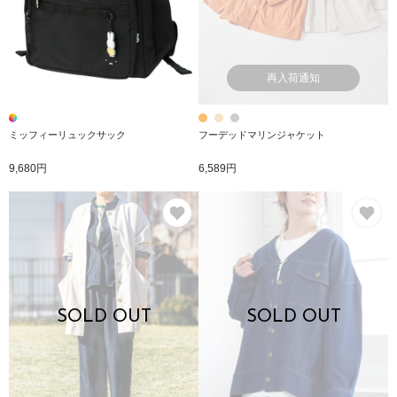
再入荷通知
ミッフィーリュックサック
フーデッドマリンジャケット
9,680円
6,589円
お気に入り
お
SOLD OUT
SOLD OUT