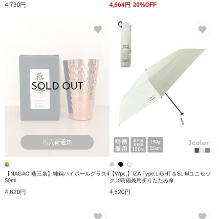
傘 折りたたみ傘
4,730円
4,664円
20%OFF
お気に入り
お
SOLD OUT
再入荷通知
【NAGAO 燕三条】純銅ハイボールグラス4
【Wpc.】IZA Type:LIGHT＆SLIMユニセッ
50ml
クス晴雨兼用折りたたみ傘
4,620円
4,620円
お気に入り
お