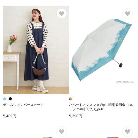
お気に入り
お
デニムジャンパースカート
パペットスンスン × Wpc. 晴雨兼用傘 フル
ーツ mini 折りたたみ傘
5,489円
5,390円
お気に入り
お