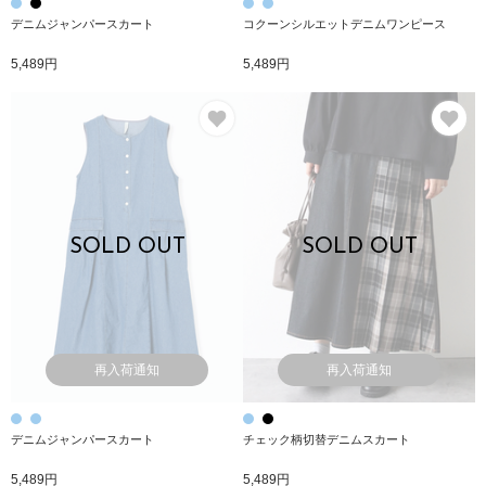
デニムジャンパースカート
コクーンシルエットデニムワンピース
5,489円
5,489円
お気に入り
お
SOLD OUT
SOLD OUT
再入荷通知
再入荷通知
デニムジャンパースカート
チェック柄切替デニムスカート
5,489円
5,489円