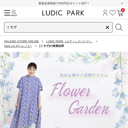
新規会員登録で500円分ポイントGET！
0
検索
ログイン
お気に
カ
PALEMO STORE ONLINE
LUDIC PARK（ルディックパーク）
Hare no hi(ハレノヒ)
[ミモザ]の検索結果