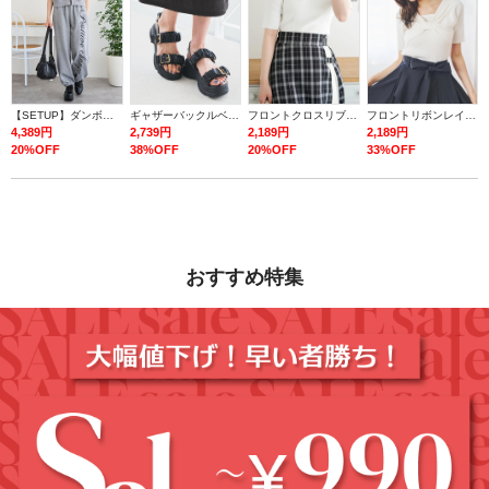
【SETUP】ダンボールロゴダブルZIP半袖パーカー×スウェットパンツ
ギャザーバックルベルトスポーツサンダル
フロントクロスリブ半袖トップス
フロントリボンレイヤード風トップス
4,389円
2,739円
2,189円
2,189円
20%OFF
38%OFF
20%OFF
33%OFF
おすすめ特集