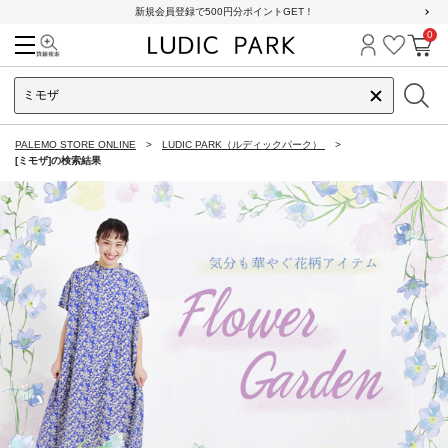
新規会員登録で500円分ポイントGET！
0
検索
ログイン
お気に
カ
PALEMO STORE ONLINE
LUDIC PARK（ルディックパーク）
[ミモザ]の検索結果