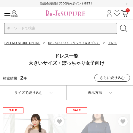
新規会員登録で500円分ポイントGET！
0
検索
ログイン
お気に
カ
PALEMO STORE ONLINE
Re-J＆SUPURE（リジェイ＆スプル）
ドレス
ドレス一覧
大きいサイズ・ぽっちゃり女子向け
2
さらに絞り込む
検索結果
件
サイズで絞り込む
表示方法
SALE
SALE
お気に入り
お