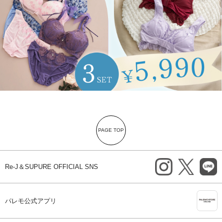
PAGE TOP
instagram
X
li
Re-J＆SUPURE OFFICIAL SNS
A
パレモ公式アプリ