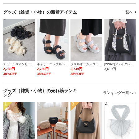
グッズ（雑貨・小物）の
新着アイテム
一覧へ
チュールリボンヒールサンダル
ギャザーバックルベルトスポーツサンダル
フリルオーガンジー厚底サンダル
[2WAY]フェイクレザースカーフスクエアバッグ
2,739円
2,739円
2,739円
3,619円
38%OFF
38%OFF
38%OFF
グッズ（雑貨・小物）の
売れ筋ランキ
ランキング一覧へ
ング
1
2
3
4