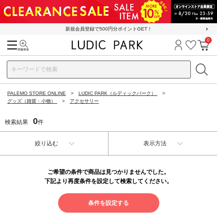
新規会員登録で500円分ポイントGET！
0
検索
ログイン
お気に
カ
PALEMO STORE ONLINE
LUDIC PARK（ルディックパーク）
グッズ（雑貨・小物）
アクセサリー
0
検索結果
件
絞り込む
表示方法
ご希望の条件で商品は見つかりませんでした。
下記より再度条件を設定して検索してください。
条件を設定する