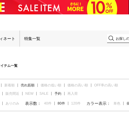
！
ィネート
特集一覧
アイテム一覧
新着順
売れ筋順
価格の低い順
価格の高い順
OFF率の高い順
販売間近
NEW
SALE
予約
再入荷
表示数：
カラー表示：
ありのみ
40件
80件
120件
単色