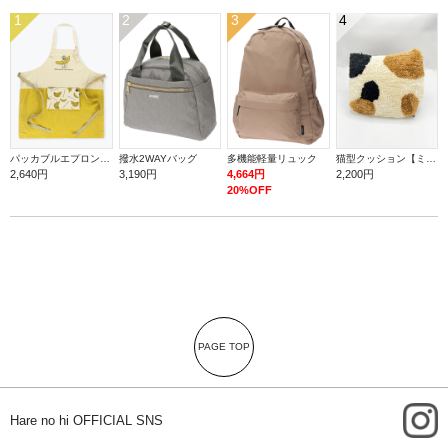
1
2
3
4
パッカブルエプロン【バナナ】
撥水2WAYバッグ
多機能軽量リュック
猫型クッション【ミケ】
2,640円
3,190円
4,664円
2,200円
20%OFF
PAGE TOP
i
Hare no hi OFFICIAL SNS