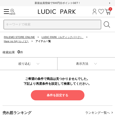
新規会員登録で500円分ポイントGET！
0
検索
ログイン
お気に
カ
PALEMO STORE ONLINE
LUDIC PARK（ルディックパーク）
Hare no hi(ハレノヒ)
アイテム一覧
0
検索結果
件
絞り込む
表示方法
ご希望の条件で商品は見つかりませんでした。
下記より再度条件を設定して検索してください。
条件を設定する
売れ筋ランキング
ランキング一覧へ