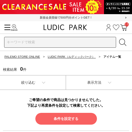
新規会員登録で500円分ポイントGET！
15
検索
ログイン
お気に
カ
PALEMO STORE ONLINE
LUDIC PARK（ルディックパーク）
アイテム一覧
0
検索結果
件
絞り込む
表示方法
ご希望の条件で商品は見つかりませんでした。
下記より再度条件を設定して検索してください。
条件を設定する