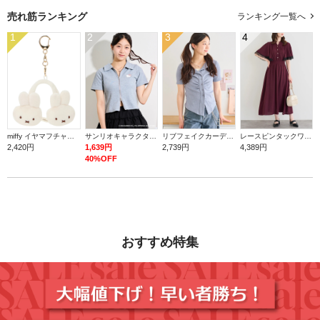
売れ筋ランキング
ランキング一覧へ
1
2
3
4
miffy イヤマフチャーム ミッフィー【ミッフィー】
サンリオキャラクターズ ダブルZIPラメトップス
リブフェイクカーディガン
レースピンタックワンピース
2,420円
1,639円
2,739円
4,389円
40%OFF
おすすめ特集