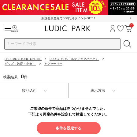
新規会員登録で500円分ポイントGET！
0
検索
ログイン
お気に
カ
PALEMO STORE ONLINE
LUDIC PARK（ルディックパーク）
グッズ（雑貨・小物）
アクセサリー
0
検索結果
件
絞り込む
表示方法
ご希望の条件で商品は見つかりませんでした。
下記より再度条件を設定して検索してください。
条件を設定する