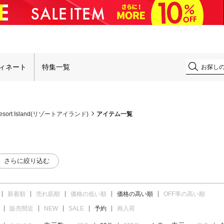
！
ィネート
特集一覧
esort Island(リゾートアイランド)
アイテム一覧
さらに絞り込む
新着順
売れ筋順
価格の低い順
価格の高い順
OFF率の高い順
販売間近
NEW
SALE
予約
再入荷