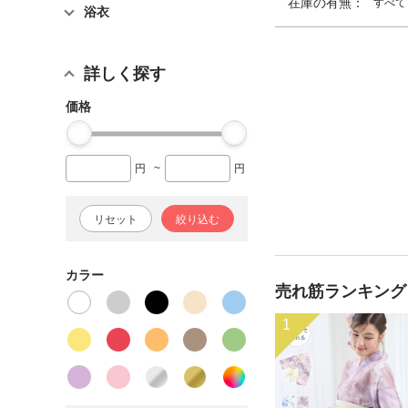
在庫の有無：
すべて
浴衣
詳しく探す
価格
円
~
円
リセット
絞り込む
カラー
売れ筋ランキング
1