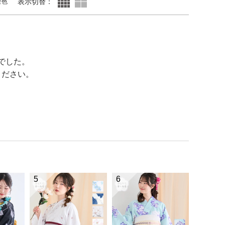
表示切替：
全色
でした。
ください。
5
6