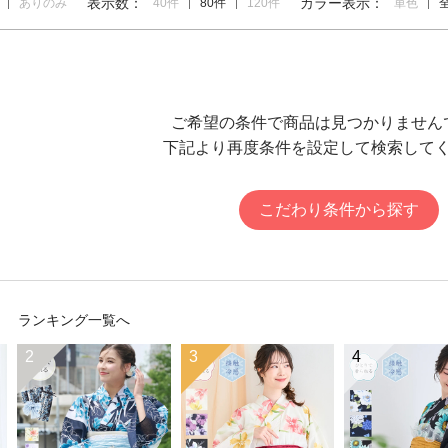
表示数：
カラー表示：
ありのみ
40件
80件
120件
単色
ご希望の条件で商品は見つかりません
下記より再度条件を設定して検索して
こだわり条件から探す
ランキング一覧へ
2
3
4