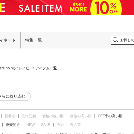
！
ィネート
特集一覧
are no hi(ハレノヒ)
アイテム一覧
さらに絞り込む
新着順
売れ筋順
価格の低い順
価格の高い順
OFF率の高い順
販売間近
NEW
SALE
予約
再入荷