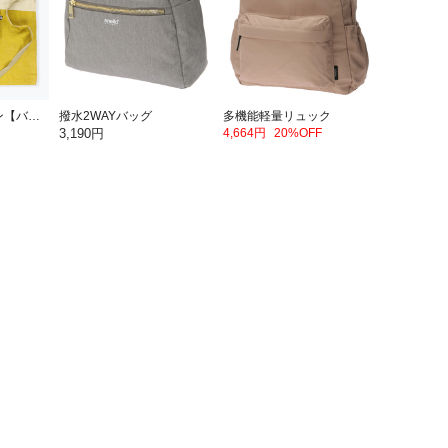
パッカブルエプロン【バナナ】
撥水2WAYバッグ
多機能軽量リュック
3,190円
4,664円
20%OFF