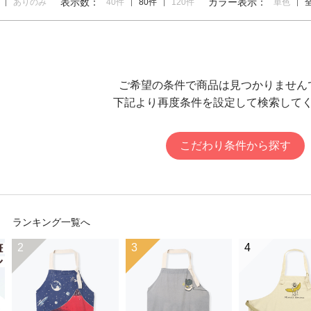
表示数：
カラー表示：
ありのみ
40件
80件
120件
単色
ご希望の条件で商品は見つかりません
下記より再度条件を設定して検索して
こだわり条件から探す
ランキング一覧へ
2
3
4