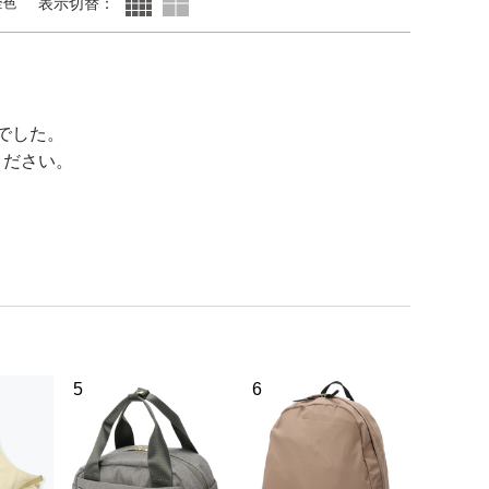
表示切替：
全色
でした。
ください。
5
6