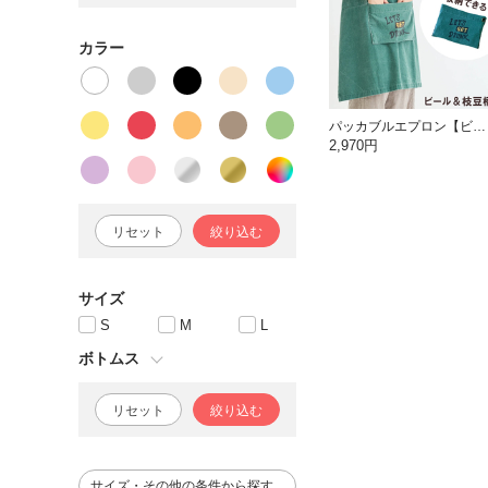
カラー
パッカブルエプロン【ビール＆枝豆】
2,970円
リセット
絞り込む
サイズ
S
M
L
ボトムス
リセット
絞り込む
サイズ・その他の条件から探す