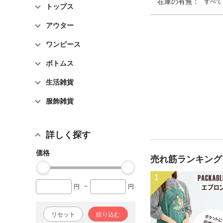
在庫の有無：
すべて
トップス
アウター
ワンピース
ボトムス
生活雑貨
服飾雑貨
詳しく探す
価格
売れ筋ランキング
1
円
~
円
リセット
絞り込む