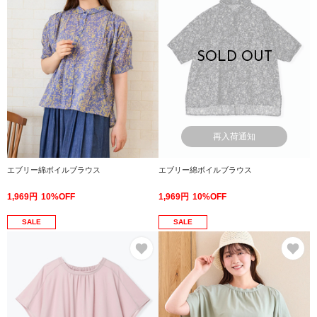
SOLD OUT
再入荷通知
エブリー綿ボイルブラウス
エブリー綿ボイルブラウス
1,969円
10%OFF
1,969円
10%OFF
SALE
SALE
お気に入り
お