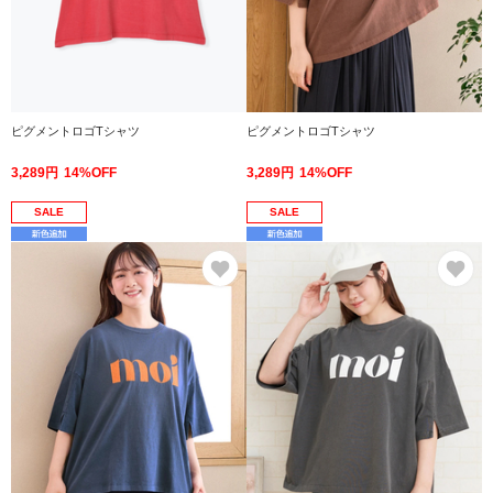
ピグメントロゴTシャツ
ピグメントロゴTシャツ
3,289円
14%OFF
3,289円
14%OFF
SALE
SALE
お気に入り
お