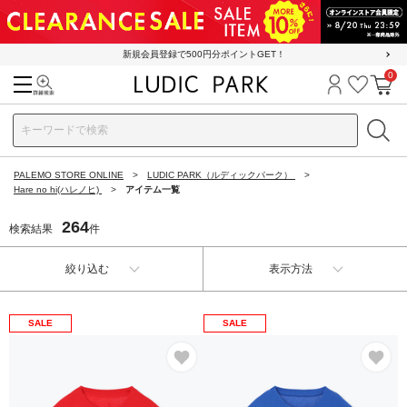
新規会員登録で500円分ポイントGET！
0
検索
ログイン
お気に
カ
PALEMO STORE ONLINE
LUDIC PARK（ルディックパーク）
Hare no hi(ハレノヒ)
アイテム一覧
264
検索結果
件
絞り込む
表示方法
SALE
SALE
お気に入り
お