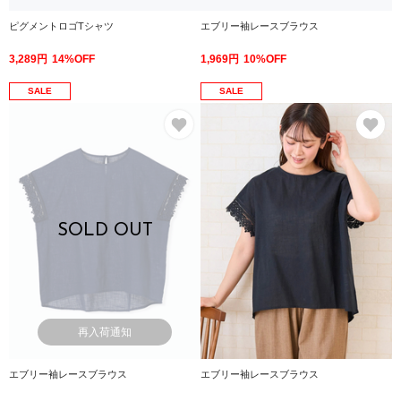
ピグメントロゴTシャツ
エブリー袖レースブラウス
3,289円
14%OFF
1,969円
10%OFF
SALE
SALE
お気に入り
お
SOLD OUT
再入荷通知
エブリー袖レースブラウス
エブリー袖レースブラウス