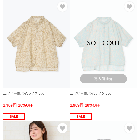
お気に入り
お
SOLD OUT
再入荷通知
エブリー綿ボイルブラウス
エブリー綿ボイルブラウス
1,969円
10%OFF
1,969円
10%OFF
SALE
SALE
お気に入り
お