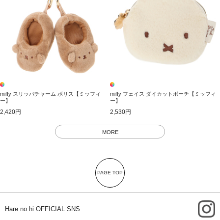
miffy スリッパチャーム ボリス【ミッフィ
miffy フェイス ダイカットポーチ【ミッフィ
ー】
ー】
2,420円
2,530円
MORE
PAGE TOP
i
Hare no hi OFFICIAL SNS