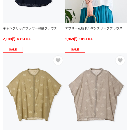
キャンブリックフラワー刺繍ブラウス
エブリー花柄ドルマンスリーブブラウス
2,189円
43%OFF
1,969円
10%OFF
SALE
SALE
お気に入り
お