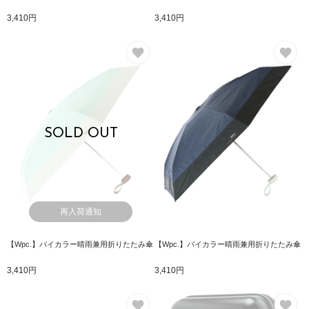
3,410円
3,410円
お気に入り
お
SOLD OUT
再入荷通知
【Wpc.】バイカラー晴雨兼用折りたたみ傘
【Wpc.】バイカラー晴雨兼用折りたたみ傘
3,410円
3,410円
お気に入り
お