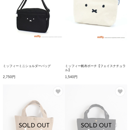
ミッフィーミニショルダーバッグ
ミッフィー帆布ポーチ【フェイスナチュラ
ル】
2,750円
1,540円
お気に入り
お
SOLD OUT
SOLD OUT