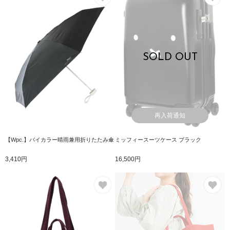
SOLD OUT
再入荷通知
【Wpc.】バイカラー晴雨兼用折りたたみ傘
ミッフィースーツケース ブラック
3,410円
16,500円
お気に入り
お