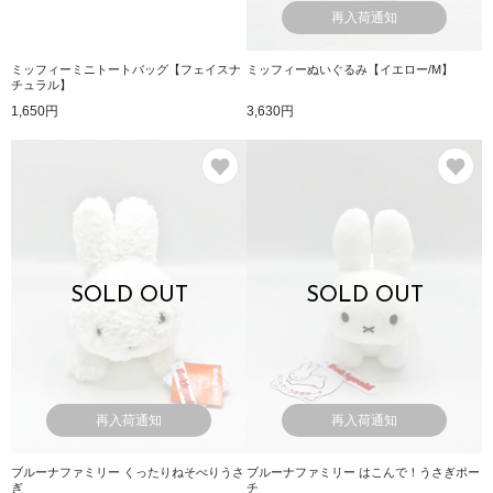
再入荷通知
ミッフィーミニトートバッグ【フェイスナ
ミッフィーぬいぐるみ【イエロー/M】
チュラル】
1,650円
3,630円
お気に入り
お
SOLD OUT
SOLD OUT
再入荷通知
再入荷通知
ブルーナファミリー くったりねそべりうさ
ブルーナファミリー はこんで！うさぎポー
ぎ
チ