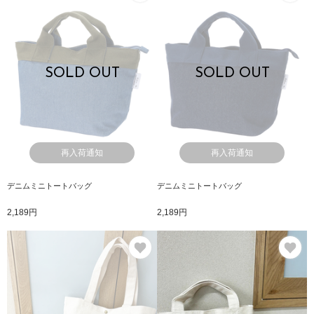
SOLD OUT
SOLD OUT
再入荷通知
再入荷通知
デニムミニトートバッグ
デニムミニトートバッグ
2,189円
2,189円
お気に入り
お