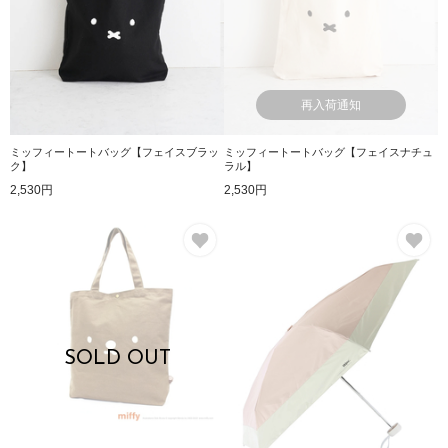
再入荷通知
ミッフィートートバッグ【フェイスブラッ
ミッフィートートバッグ【フェイスナチュ
ク】
ラル】
2,530円
2,530円
お気に入り
お
SOLD OUT