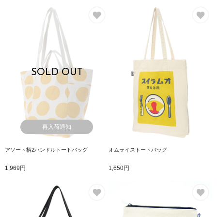
お気に入り
お
SOLD OUT
再入荷通知
アソート柄2ハンドルトートバッグ
オムライストートバッグ
1,969円
1,650円
お気に入り
お