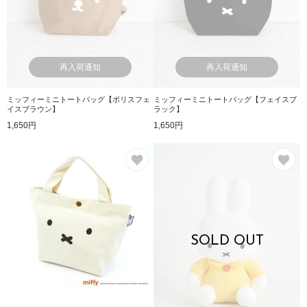
再入荷通知
再入荷通知
ミッフィーミニトートバッグ【ボリスフェ
ミッフィーミニトートバッグ【フェイスブ
イスブラウン】
ラック】
1,650円
1,650円
お気に入り
お
SOLD OUT