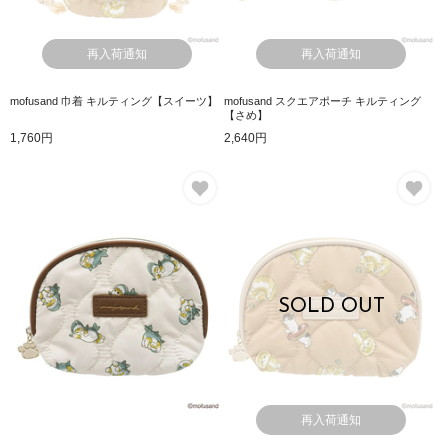
再入荷通知
再入荷通知
mofusand 巾着 キルティング【スイーツ】
mofusand スクエアポーチ キルティング
【さめ】
1,760円
2,640円
お気に入り
お
SOLD OUT
再入荷通知