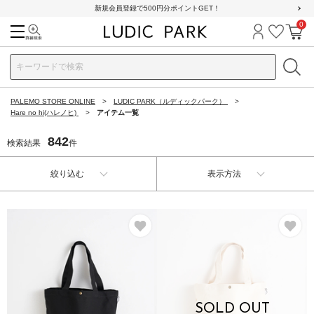
新規会員登録で500円分ポイントGET！
0
検索
ログイン
お気に
カ
PALEMO STORE ONLINE
LUDIC PARK（ルディックパーク）
Hare no hi(ハレノヒ)
アイテム一覧
842
検索結果
件
絞り込む
表示方法
お気に入り
お
SOLD OUT