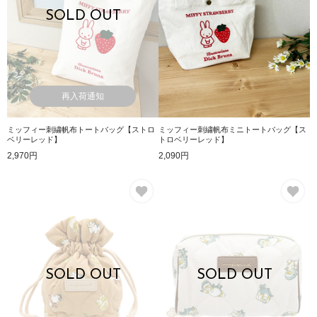
SOLD OUT
再入荷通知
ミッフィー刺繍帆布トートバッグ【ストロ
ミッフィー刺繍帆布ミニトートバッグ【ス
ベリーレッド】
トロベリーレッド】
2,970円
2,090円
お気に入り
お
SOLD OUT
SOLD OUT