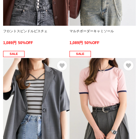
フロントスピンドルビスチェ
マルチボーダーキャミソール
1,089円
50%OFF
1,089円
50%OFF
SALE
SALE
お気に入り
お