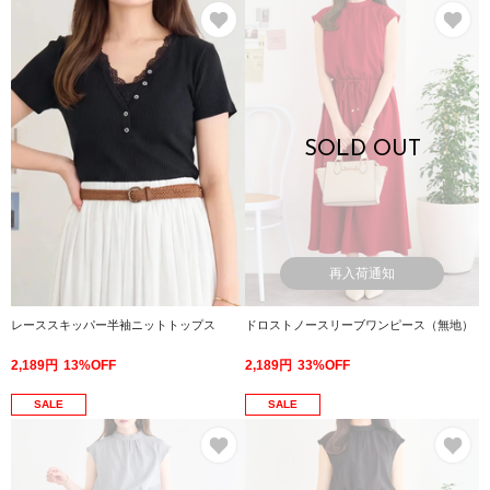
お気に入り
お
SOLD OUT
再入荷通知
レーススキッパー半袖ニットトップス
ドロストノースリーブワンピース（無地）
2,189円
13%OFF
2,189円
33%OFF
SALE
SALE
お気に入り
お