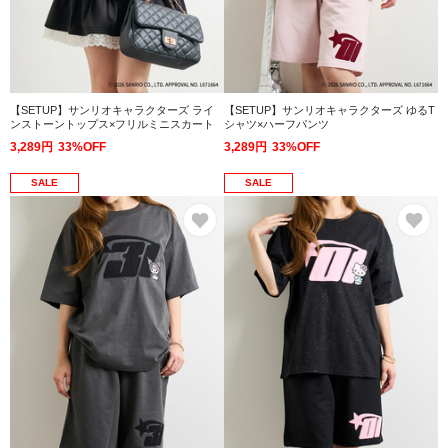
【SETUP】サンリオキャラクターズ ライ
【SETUP】サンリオキャラクターズ ゆるT
ンストーントップス×フリルミニスカート
シャツ×ハーフパンツ
3,289円
33%OFF
3,289円
33%OFF
SALE
SALE
お気に入り
お