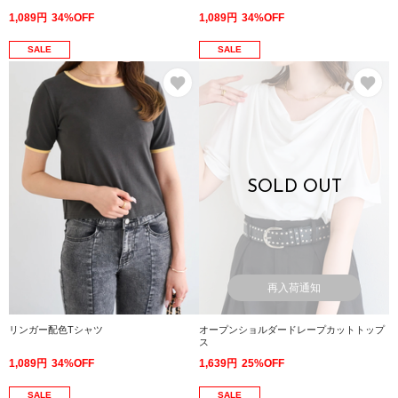
1,089円
34%OFF
1,089円
34%OFF
SALE
SALE
お気に入り
お
SOLD OUT
再入荷通知
リンガー配色Tシャツ
オープンショルダードレープカットトップ
ス
1,089円
34%OFF
1,639円
25%OFF
SALE
SALE