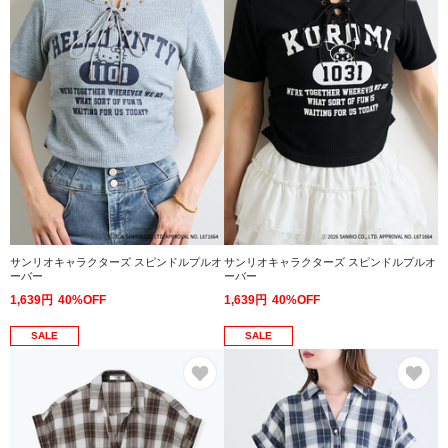
サンリオキャラクターズ スピンドルプルオ
サンリオキャラクターズ スピンドルプルオ
ーバー
ーバー
1,639円
40%OFF
1,639円
40%OFF
SALE
SALE
お気に入り
お