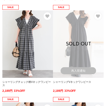
SALE
SALE
お気に入り
お
SOLD OUT
再入荷通知
シャーリングチェック柄Vネックワンピー
シャーリングVネックワンピース
ス
2,189円
33%OFF
2,189円
33%OFF
SALE
SALE
お気に入り
お