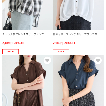
チェック柄フレンチスリーブシャツ
裾ギャザーフレンチスリーブブラウス
2,189円
20%OFF
2,189円
20%OFF
SALE
SALE
お気に入り
お