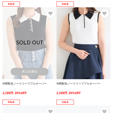
SALE
SALE
お気に入り
お
SOLD OUT
再入荷通知
W襟配色ノースリーブプルオーバー
W襟配色ノースリーブプルオーバー
2,189円
20%OFF
2,189円
20%OFF
SALE
SALE
お気に入り
お