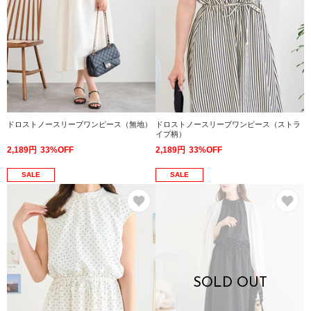
ドロストノースリーブワンピース（無地）
ドロストノースリーブワンピース（ストラ
イプ柄）
2,189円
33%OFF
2,189円
33%OFF
SALE
SALE
お気に入り
お
SOLD OUT