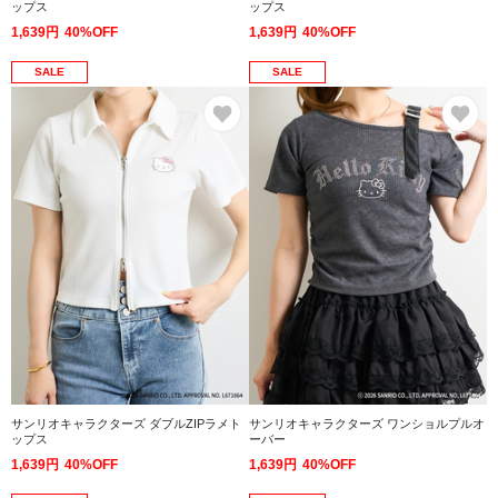
ップス
ップス
1,639円
40%OFF
1,639円
40%OFF
SALE
SALE
お気に入り
お
サンリオキャラクターズ ダブルZIPラメト
サンリオキャラクターズ ワンショルプルオ
ップス
ーバー
1,639円
40%OFF
1,639円
40%OFF