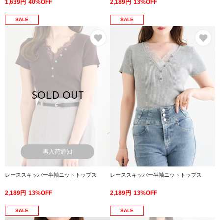
1,639円
40%OFF
2,189円
13%OFF
SALE
SALE
お気に入り
お
SOLD OUT
再入荷通知
レーススキッパー半袖ニットトップス
レーススキッパー半袖ニットトップス
2,189円
13%OFF
2,189円
13%OFF
SALE
SALE