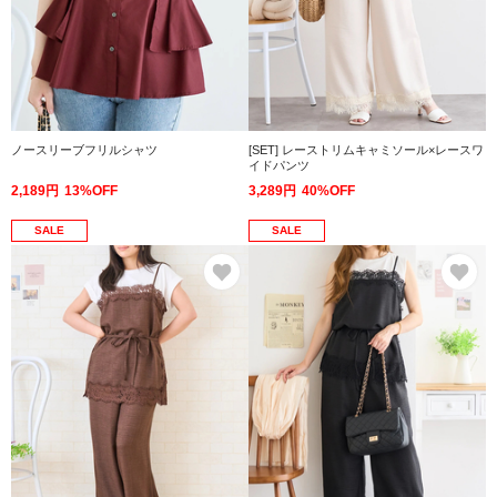
ノースリーブフリルシャツ
[SET] レーストリムキャミソール×レースワ
イドパンツ
2,189円
13%OFF
3,289円
40%OFF
SALE
SALE
お気に入り
お