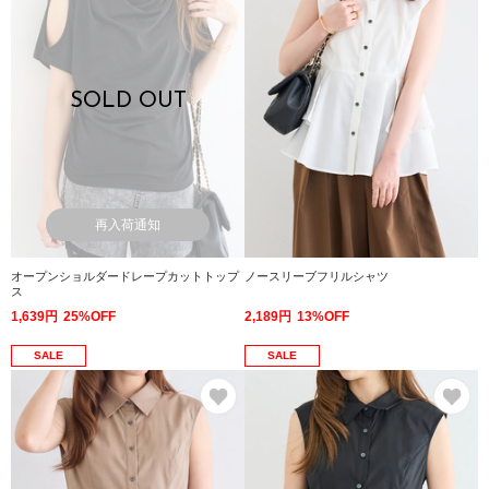
SOLD OUT
再入荷通知
オープンショルダードレープカットトップ
ノースリーブフリルシャツ
ス
1,639円
25%OFF
2,189円
13%OFF
SALE
SALE
お気に入り
お