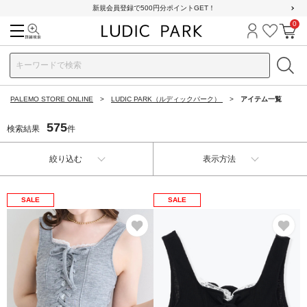
新規会員登録で500円分ポイントGET！
0
検索
ログイン
お気に
カ
PALEMO STORE ONLINE
LUDIC PARK（ルディックパーク）
アイテム一覧
575
検索結果
件
絞り込む
表示方法
SALE
SALE
お気に入り
お