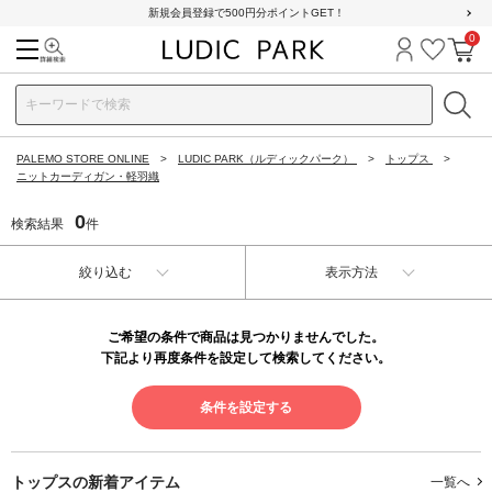
新規会員登録で500円分ポイントGET！
0
検索
ログイン
お気に
カ
PALEMO STORE ONLINE
LUDIC PARK（ルディックパーク）
トップス
ニットカーディガン・軽羽織
0
検索結果
件
絞り込む
表示方法
ご希望の条件で商品は見つかりませんでした。
下記より再度条件を設定して検索してください。
条件を設定する
トップスの
新着アイテム
一覧へ