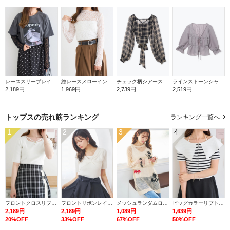
レーススリーブレイヤードフォトTシャツ
総レースメローインナートップス
チェック柄シアースリーブバックリボンブラウス
ラインストーンシャーリングボレロ
2,189円
1,969円
2,739円
2,519円
トップスの
売れ筋ランキング
ランキング一覧へ
1
2
3
4
フロントクロスリブ半袖トップス
フロントリボンレイヤード風トップス
メッシュランダムロゴプルオーバー
ビッグカラーリブトップス
2,189円
2,189円
1,089円
1,639円
20%OFF
33%OFF
67%OFF
50%OFF