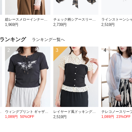
総レースメローインナートップス
チェック柄シアースリーブバックリボンブラウス
1,969円
2,739円
2,519円
ランキング
ランキング一覧へ
2
3
4
ロゴTシャツ
ウィングプリント ギャザーレースアップトップス
レイヤード風ドッキングシャツ
1,089円
50%OFF
2,519円
1,089円
23%OFF