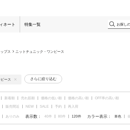
！
ィネート
特集一覧
トップス
ニットチュニック・ワンピース
さらに絞り込む
ンピース
新着順
売れ筋順
価格の低い順
価格の高い順
OFF率の高い順
販売間近
NEW
SALE
予約
再入荷
表示数：
カラー表示：
ありのみ
40件
80件
120件
単色