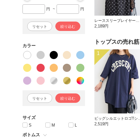
円
~
円
レーススリーブレイヤードフォトTシャツ
2,189円
リセット
絞り込む
トップスの
売れ筋
カラー
1
リセット
絞り込む
サイズ
ビッグシルエット
2,519円
S
M
L
ボトムス