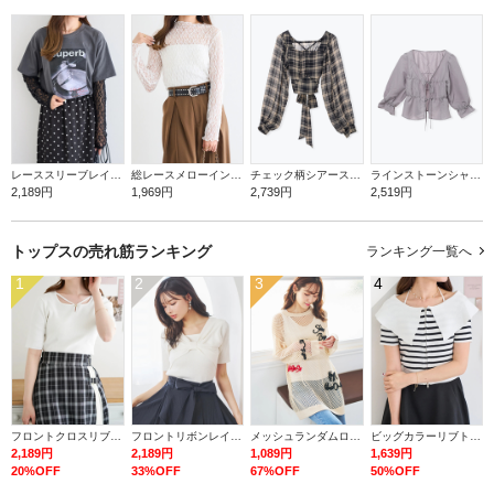
レーススリーブレイヤードフォトTシャツ
総レースメローインナートップス
チェック柄シアースリーブバックリボンブラウス
ラインストーンシャーリングボレロ
2,189円
1,969円
2,739円
2,519円
トップスの
売れ筋ランキング
ランキング一覧へ
1
2
3
4
フロントクロスリブ半袖トップス
フロントリボンレイヤード風トップス
メッシュランダムロゴプルオーバー
ビッグカラーリブトップス
2,189円
2,189円
1,089円
1,639円
20%OFF
33%OFF
67%OFF
50%OFF