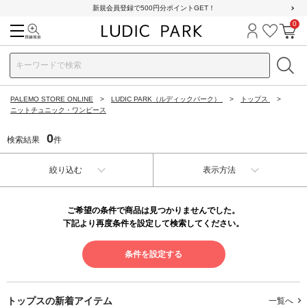
新規会員登録で500円分ポイントGET！
0
検索
ログイン
お気に
カ
PALEMO STORE ONLINE
LUDIC PARK（ルディックパーク）
トップス
ニットチュニック・ワンピース
0
検索結果
件
絞り込む
表示方法
ご希望の条件で商品は見つかりませんでした。
下記より再度条件を設定して検索してください。
条件を設定する
トップスの
新着アイテム
一覧へ